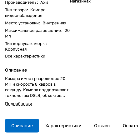
магазинах
Производитель
:
Axis
Тип товара
:
Камера
видеонаблюдения
Место установки
:
Внутренняя
Максимальное разрешение
:
20
Мп
Тип корпуса камеры
:
Корпусная
Все характеристики
Описание
Камера имеет разрешение 20
МП и скорость 8 кадров в
секунду. Камера поддерживает
технологию DSLR, объектив
Байонет EF/EF-S 50 мм, f/1,4.
Подробности
Камера поддерживается
крупнейшей базой ПО для
управления видео благодаря
программам Axis Application
Описание
Характеристики
Отзывы
Оплата
Development Partner (ADP)
Program и AXIS Camera Station.