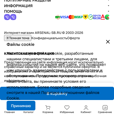
ПОПУЛЯРНЫЕ РАЗДЕЛЫ
ИНФОРМАЦИЯ
ПОМОЩЬ
Интернет-магазин ARSENAL-SB.RU © 2003-2026
Темная тема
Конфиденциальность
Оферта
Файлы cookie
Мы используем файлы cookie, разработанные
КЛИЕНТСКАЯ ИНФОРМАЦИЯ
нашими специалистами и третьими лицами, для
Представленная на сайте информация носит исключительно
анализа событий на нашем веб-сайте, что позволяет
справочный характер и не является публичной офертой. В
нам улучшать взаимодействие с пользователями и
изображениях и характеристиках товаров, ценах на них и их
обслуживание. Продолжая просмотр страниц
комплектации может содержаться устаревшая или ошибочная
информация.
нашего сайта, вы принимаете условия его
использования. Более подробные сведения
смотрите в нашей
Политике в отношении файлов
В корзину
Cookie
.
Принимаю
Главная
Каталог
Корзина
Избранные
Кабинет
Сравнение