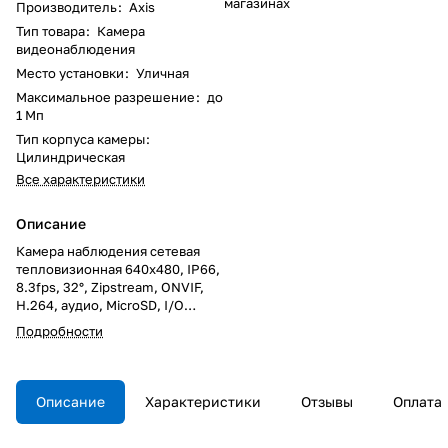
магазинах
Производитель
:
Axis
Тип товара
:
Камера
видеонаблюдения
Место установки
:
Уличная
Максимальное разрешение
:
до
1 Мп
Тип корпуса камеры
:
Цилиндрическая
Все характеристики
Описание
Камера наблюдения сетевая
тепловизионная 640x480, IP66,
8.3fps, 32°, Zipstream, ONVIF,
H.264, аудио, MicroSD, I/O
порты, PoE.
Подробности
Описание
Характеристики
Отзывы
Оплата