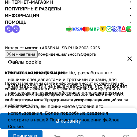
ИНТЕРНЕТ-МАГАЗИН
ПОПУЛЯРНЫЕ РАЗДЕЛЫ
ИНФОРМАЦИЯ
ПОМОЩЬ
Интернет-магазин ARSENAL-SB.RU © 2003-2026
Темная тема
Конфиденциальность
Оферта
Файлы cookie
Мы используем файлы cookie, разработанные
КЛИЕНТСКАЯ ИНФОРМАЦИЯ
нашими специалистами и третьими лицами, для
Представленная на сайте информация носит исключительно
анализа событий на нашем веб-сайте, что позволяет
справочный характер и не является публичной офертой. В
нам улучшать взаимодействие с пользователями и
изображениях и характеристиках товаров, ценах на них и их
обслуживание. Продолжая просмотр страниц
комплектации может содержаться устаревшая или ошибочная
информация.
нашего сайта, вы принимаете условия его
использования. Более подробные сведения
смотрите в нашей
Политике в отношении файлов
В корзину
Cookie
.
Принимаю