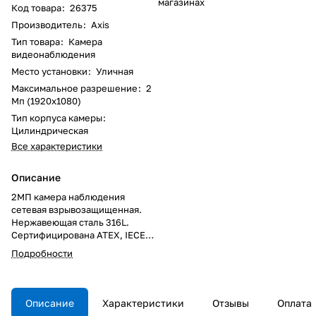
магазинах
Код товара
:
26375
Производитель
:
Axis
Тип товара
:
Камера
видеонаблюдения
Место установки
:
Уличная
Максимальное разрешение
:
2
Мп (1920x1080)
Тип корпуса камеры
:
Цилиндрическая
Все характеристики
Описание
2МП камера наблюдения
сетевая взрывозащищенная.
Нержавеющая сталь 316L.
Сертифицирована ATEX, IECEx и
cLCus. 1080p HDTV до 25/30 fps,
Подробности
18x зум, автофокус, день/ночь.
WDR- dynamic contrast. IP66 и
IP67. Работает при -60°C до
+40°C. Питание 24 V AC (БП в
Описание
Характеристики
Отзывы
Оплата
комплект не входит).