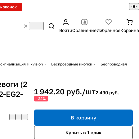
ь звонок
Войти
Сравнение
Избранное
Корзина
сигнализация Hikvision
Беспроводные кнопки
Беспроводная
воги (2
1 942.20 руб./
шт
2-EG2-
2 490 руб.
-22%
В корзину
Купить в 1 клик