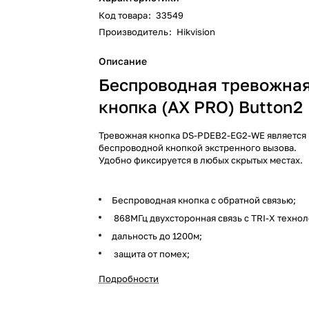
Код товара
:
33549
Производитель
:
Hikvision
Описание
Беспроводная тревожна
кнопка (AX PRO) Button2
Тревожная кнопка DS-PDEB2-EG2-WE является
беспроводной кнопкой экстренного вызова.
Удобно фиксируется в любых скрытых местах.
Беспроводная кнопка с обратной связью;
868МГц двухсторонная связь с TRI-X техно
дальность до 1200м;
защита от помех;
срок службы батареи - 3 года;
Подробности
-10°C...+55°C;
размер Ф63.8×17.9мм;