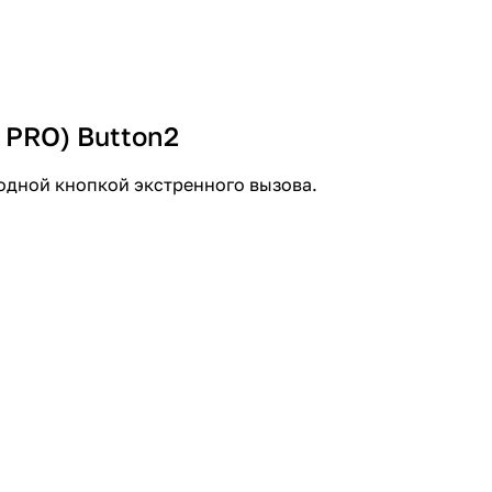
IP54;
настенная или настольная установка;
пластик.
 PRO) Button2
одной кнопкой экстренного вызова.