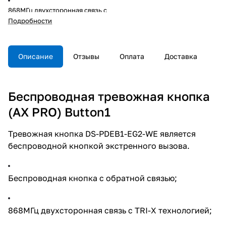
868МГц двухсторонная связь с
TRI-X технологией;
Подробности
дальность до 1200м;
Описание
Отзывы
Оплата
Доставка
защита от помех;
Беспроводная тревожная кнопка
срок службы батареи - 3 года;
(AX PRO) Button1
-10°C...+55°C;
Тревожная кнопка DS-PDEB1-EG2-WE является
беспроводной кнопкой экстренного вызова.
размер Ф63.8×17.9мм;
IP54;
Беспроводная кнопка с обратной связью;
настенная или настольная
868МГц двухсторонная связь с TRI-X технологией;
установка;