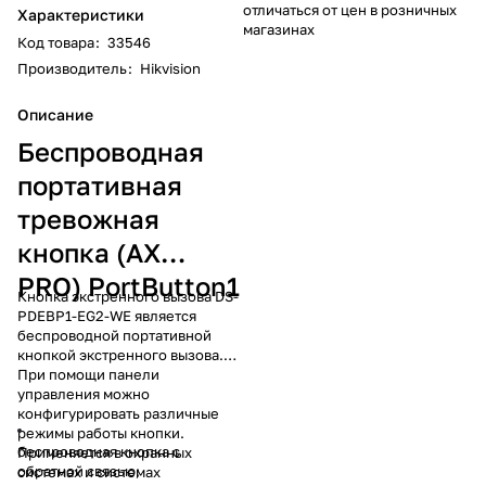
отличаться от цен в розничных
Характеристики
магазинах
Код товара
:
33546
Производитель
:
Hikvision
Описание
Беспроводная
портативная
тревожная
кнопка (AX
PRO) PortButton1
Кнопка экстренного вызова DS-
PDEBP1-EG2-WE является
беспроводной портативной
кнопкой экстренного вызова.
При помощи панели
управления можно
конфигурировать различные
режимы работы кнопки.
беспроводная кнопка с
Применяется в охранных
обратной связью;
системах и системах