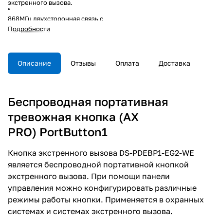
экстренного вызова.
868МГц двухсторонная связь с
TRI-X технологией;
Подробности
дальность до 1000м;
Описание
Отзывы
Оплата
Доставка
защита от помех;
Беспроводная портативная
срок службы батареи - 3 года;
тревожная кнопка (AX
-10°C...+55°C;
PRO) PortButton1
Кнопка экстренного вызова DS-PDEBP1-EG2-WE
размер Ф38×12мм;
является беспроводной портативной кнопкой
экстренного вызова. При помощи панели
IP54;
управления можно конфигурировать различные
режимы работы кнопки. Применяется в охранных
пластик.
системах и системах экстренного вызова.