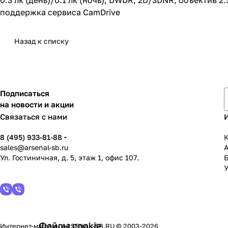
0.3 лк (день)/0.1 лк (ночь), DWDR, 2D/3DNR, объектив 
поддержка сервиса CamDrive
Назад к списку
Подписаться
на новости и акции
Связаться с нами
8 (495) 933-81-88
К
sales@arsenal-sb.ru
Ул. Гостиничная, д. 5, этаж 1, офис 107.
У
Файлы cookie
Интернет-магазин ARSENAL-SB.RU © 2003-2026