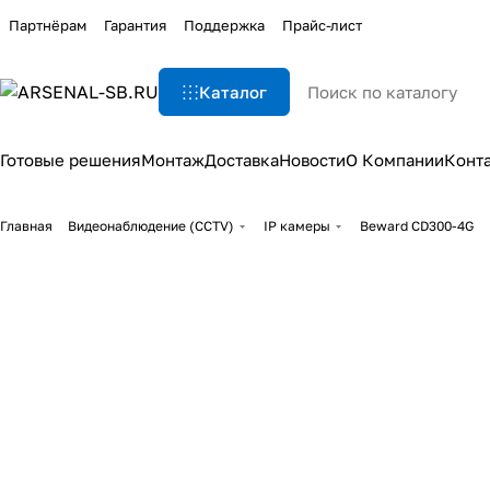
Партнёрам
Гарантия
Поддержка
Прайс-лист
Каталог
Готовые решения
Монтаж
Доставка
Новости
О Компании
Конт
Главная
Видеонаблюдение (CCTV)
IP камеры
Beward CD300-4G