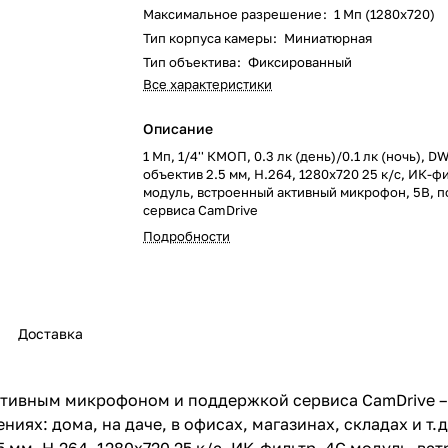
Максимальное разрешение
:
1 Мп (1280x720)
Тип корпуса камеры
:
Миниатюрная
Тип объектива
:
Фиксированный
Все характеристики
Описание
1 Мп, 1/4'' КМОП, 0.3 лк (день)/0.1 лк (ночь), 
объектив 2.5 мм, Н.264, 1280x720 25 к/с, ИК-ф
модуль, встроенный активный микрофон, 5В, 
сервиса CamDrive
Подробности
Доставка
ктивным микрофоном и поддержкой сервиса CamDrive – 
х: дома, на даче, в офисах, магазинах, складах и т.д.