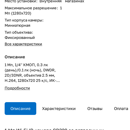
Место установки
:
Внутренняя
магазинах
Максимальное разрешение
:
1
Мп (1280x720)
Тип корпуса камеры
:
Миниатюрная
Тип объектива
:
Фиксированный
Все характеристики
Описание
1 Мп, 1/4'' КМОП, 0.3 лк
(день)/0.1 лк (ночь), DWDR,
2D/3DNR, объектив 2.5 мм,
Н.264, 1280x720 25 к/с, ИК-
фильтр, встроенный активный
Подробности
микрофон, Wi-Fi 802.11 b/g/n,
WPS, 5В, поддержка сервиса
CamDrive
Описание
Характеристики
Отзывы
Оплата