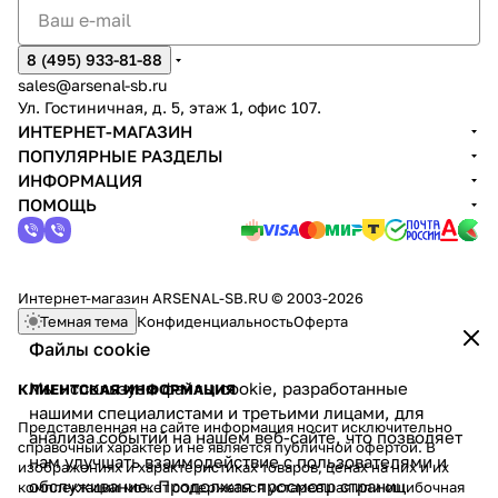
8 (495) 933-81-88
sales@arsenal-sb.ru
Ул. Гостиничная, д. 5, этаж 1, офис 107.
ИНТЕРНЕТ-МАГАЗИН
ПОПУЛЯРНЫЕ РАЗДЕЛЫ
ИНФОРМАЦИЯ
ПОМОЩЬ
Интернет-магазин ARSENAL-SB.RU © 2003-2026
Темная тема
Конфиденциальность
Оферта
Файлы cookie
Мы используем файлы cookie, разработанные
КЛИЕНТСКАЯ ИНФОРМАЦИЯ
нашими специалистами и третьими лицами, для
Представленная на сайте информация носит исключительно
анализа событий на нашем веб-сайте, что позволяет
справочный характер и не является публичной офертой. В
нам улучшать взаимодействие с пользователями и
изображениях и характеристиках товаров, ценах на них и их
обслуживание. Продолжая просмотр страниц
комплектации может содержаться устаревшая или ошибочная