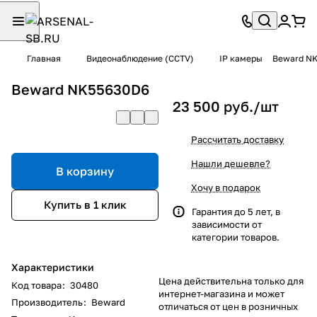
Главная
Видеонаблюдение (CCTV)
IP камеры
Beward N
Beward NK55630D6
23 500 руб./
шт
Рассчитать доставку
Нашли дешевле?
В корзину
Хочу в подарок
Купить в 1 клик
Гарантия до 5 лет, в
зависимости от
категории товаров.
Характеристики
Цена действительна только для
Код товара
:
30480
интернет-магазина и может
Производитель
:
Beward
отличаться от цен в розничных