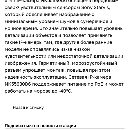
5 Мп IP-камера NK55630D6 оснащена передовым
специальная версия прошивки.
сверхчувствительным сенсором Sony Starvis,
который обеспечивает изображение с
минимальным уровнем шумов в сумеречное и
ночное время. Это значительно повышает уровень
детализации объектов и позволяет применять
такие IP-камеры там, где другие более ранние
модели не справлялись из-за низкой
чувствительности или недостаточной детализации
изображения. Герметичный, морозоустойчивый
разъем упрощает монтаж, повышая при этом
надежность эксплуатации. Сетевая IP-камера
NK55630D6 поддерживает питание по PoE и может
работать на морозе до -40°C.
Назад к списку
Подписаться
на новости и акции