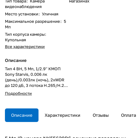
Тип товара
:
Камера
магазинах
видеонаблюдения
Место установки
:
Уличная
Максимальное разрешение
:
5
Мп
Тип корпуса камеры
:
Купольная
Все характеристики
Описание
Тип 4 ВН, 5 Мп, 1/2.9'' КМОП
Sony Starvis, 0.006 лк
(день)/0.003лк (ночь), 2xWDR
до 120 дБ, 3 потока H.265/Н.264
HP/MP/BP, MJPEG, 30к/с,
Подробности
2560x1920, объектив 2.8 / 3.6
мм (на выбор), цифр.
стабилизация изображения,
электромеханический ИК-
Описание
Характеристики
Отзывы
Оплата
фильтр, ИК-подсветка (до 25м),
PoE, microSDXC (до 128 ГБ),
IP66, от -40 до +50°С,
встроенная видеоаналитика,