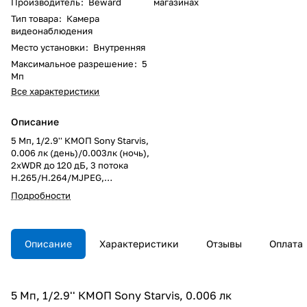
Производитель
:
Beward
магазинах
Тип товара
:
Камера
видеонаблюдения
Место установки
:
Внутренняя
Максимальное разрешение
:
5
Мп
Все характеристики
Описание
5 Мп, 1/2.9'' КМОП Sony Starvis,
0.006 лк (день)/0.003лк (ночь),
2xWDR до 120 дБ, 3 потока
H.265/H.264/MJPEG,
2560x1920, 30к/c, объектив
Подробности
сменный C/CS, DC-Drive,
автофокус (ABF), цифр.
стабилизация изображения,
электромеханический ИК-
Описание
Характеристики
Отзывы
Оплата
фильтр, 12В/PoE, microSDXC (до
128 ГБ), встроенная
видеоаналитика
5 Мп, 1/2.9'' КМОП Sony Starvis, 0.006 лк