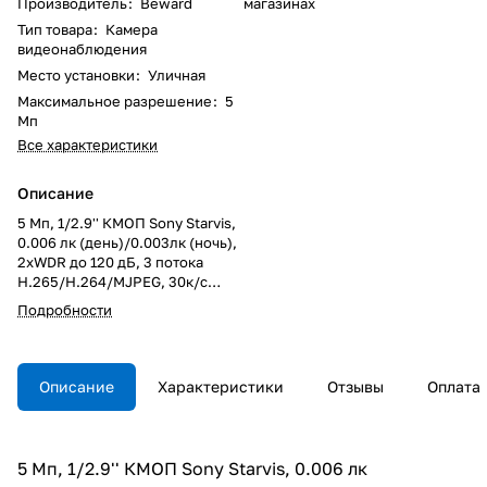
Производитель
:
Beward
магазинах
Тип товара
:
Камера
видеонаблюдения
Место установки
:
Уличная
Максимальное разрешение
:
5
Мп
Все характеристики
Описание
5 Мп, 1/2.9'' КМОП Sony Starvis,
0.006 лк (день)/0.003лк (ночь),
2xWDR до 120 дБ, 3 потока
Н.265/Н.264/MJPEG, 30к/с
2560x1920, моторизированный
Подробности
объектив 2.8-11 мм, F1.4, АРД,
цифр. стабилизация
изображения, 12В/PoE,
microSDXC (до 128 ГБ),
Описание
Характеристики
Отзывы
Оплата
электромеханический ИК-
фильтр, ИК-подсветка (до 60 м),
IP67, от -40 до +60°С,
монтажная коробка, встроенная
5 Мп, 1/2.9'' КМОП Sony Starvis, 0.006 лк
видеоаналитика