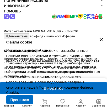
ПОПУЛЯРНЫЕ РАЗДЕЛЫ
ИНФОРМАЦИЯ
ПОМОЩЬ
Интернет-магазин ARSENAL-SB.RU © 2003-2026
Темная тема
Конфиденциальность
Оферта
Файлы cookie
Мы используем файлы cookie, разработанные
КЛИЕНТСКАЯ ИНФОРМАЦИЯ
нашими специалистами и третьими лицами, для
Представленная на сайте информация носит исключительно
анализа событий на нашем веб-сайте, что позволяет
справочный характер и не является публичной офертой. В
нам улучшать взаимодействие с пользователями и
изображениях и характеристиках товаров, ценах на них и их
обслуживание. Продолжая просмотр страниц
комплектации может содержаться устаревшая или ошибочная
информация.
нашего сайта, вы принимаете условия его
использования. Более подробные сведения
смотрите в нашей
Политике в отношении файлов
В корзину
Cookie
.
Принимаю
Главная
Каталог
Корзина
Избранные
Кабинет
Сравнение