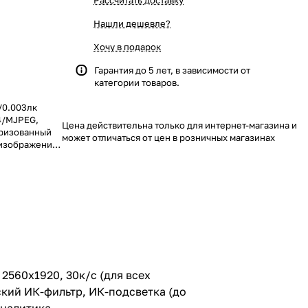
Рассчитать доставку
Нашли дешевле?
Хочу в подарок
Гарантия до 5 лет, в зависимости от
категории товаров.
)/0.003лк
64/MJPEG,
Цена действительна только для интернет-магазина и
оризованный
может отличаться от цен в розничных магазинах
 изображения,
 (до 45м),
 +60°С,
идеоаналитика
 2560x1920, 30к/c (для всех
кий ИК-фильтр, ИК-подсветка (до