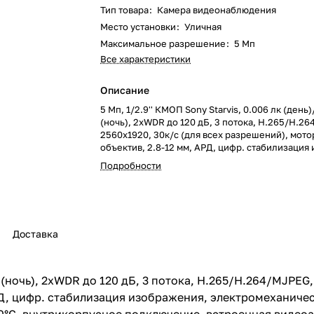
Тип товара
:
Камера видеонаблюдения
Место установки
:
Уличная
Максимальное разрешение
:
5 Мп
Все характеристики
Описание
5 Мп, 1/2.9'' КМОП Sony Starvis, 0.006 лк (день
(ночь), 2xWDR до 120 дБ, 3 потока, H.265/H.2
2560x1920, 30к/c (для всех разрешений), мот
объектив, 2.8-12 мм, АРД, цифр. стабилизация
электромеханический ИК-фильтр, ИК-подсветка
Подробности
12B/PoE, microSDXC (до 128 ГБ), IP67, от -40 до
внутрикорпусное подключение, встроенная в
Доставка
к (ночь), 2xWDR до 120 дБ, 3 потока, H.265/H.264/MJPEG,
Д, цифр. стабилизация изображения, электромеханичес