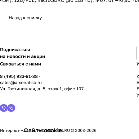
45м), 12B/PoE, microSDXC (до 128 ГБ), IP67, от -40 до
Назад к списку
Подписаться
на новости и акции
Связаться с нами
8 (495) 933-81-88
К
sales@arsenal-sb.ru
Ул. Гостиничная, д. 5, этаж 1, офис 107.
У
Файлы cookie
Интернет-магазин ARSENAL-SB.RU © 2003-2026