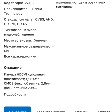
отличаться от цен в розничных
Код товара
:
27492
магазинах
Производитель
:
Dahua
Technology
Стандарт сигнала
:
CVBS, AHD,
HD-TVI, HD-CVI
Тип товара
:
Камера
видеонаблюдения
Место установки
:
Уличная
Максимальное разрешение
:
4
Мп
Все характеристики
Описание
Камера HDCVI купольная
пластиковая; 1/3" 4Mп
CMOS;фикс. объектив: 2,8мм;
дальность ИК: 20м
Microcrystalline LED, Smart IR;
Подробности
чувствительность:
0.03лк/F2.0(цвет),
0лк@F2.0(ИК вкл); DWDR,
2DNR,OSD меню; питание:
Описание
Характеристики
Отзывы
Оплата