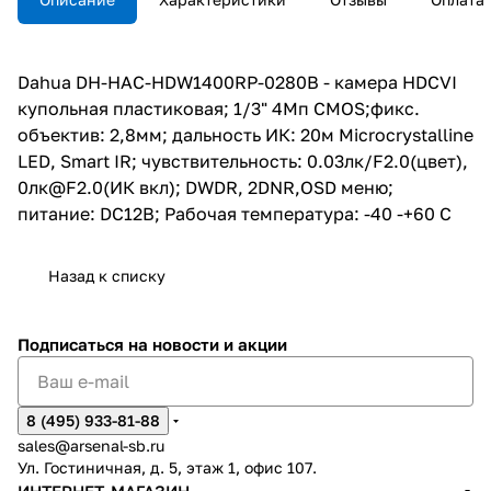
DC12В; Рабочая температура:
-40 -+60 С
Dahua DH-HAC-HDW1400RP-0280B - камера HDCVI
купольная пластиковая; 1/3" 4Mп CMOS;фикс.
объектив: 2,8мм; дальность ИК: 20м Microcrystalline
LED, Smart IR; чувствительность: 0.03лк/F2.0(цвет),
0лк@F2.0(ИК вкл); DWDR, 2DNR,OSD меню;
питание: DC12В; Рабочая температура: -40 -+60 С
Назад к списку
Подписаться
на новости и акции
8 (495) 933-81-88
sales@arsenal-sb.ru
Ул. Гостиничная, д. 5, этаж 1, офис 107.