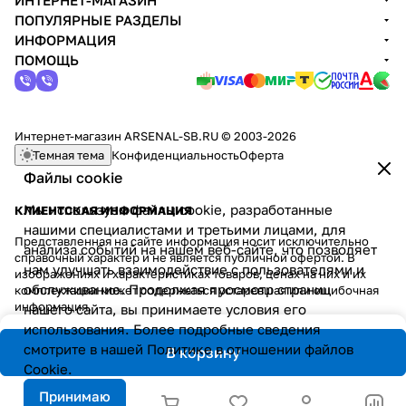
ИНТЕРНЕТ-МАГАЗИН
ПОПУЛЯРНЫЕ РАЗДЕЛЫ
ИНФОРМАЦИЯ
ПОМОЩЬ
Интернет-магазин ARSENAL-SB.RU © 2003-2026
Темная тема
Конфиденциальность
Оферта
Файлы cookie
Мы используем файлы cookie, разработанные
КЛИЕНТСКАЯ ИНФОРМАЦИЯ
нашими специалистами и третьими лицами, для
Представленная на сайте информация носит исключительно
анализа событий на нашем веб-сайте, что позволяет
справочный характер и не является публичной офертой. В
нам улучшать взаимодействие с пользователями и
изображениях и характеристиках товаров, ценах на них и их
обслуживание. Продолжая просмотр страниц
комплектации может содержаться устаревшая или ошибочная
информация.
нашего сайта, вы принимаете условия его
использования. Более подробные сведения
смотрите в нашей
Политике в отношении файлов
В корзину
Cookie
.
Принимаю