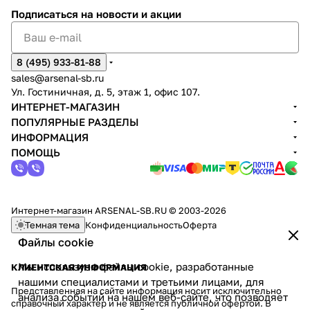
Подписаться
на новости и акции
8 (495) 933-81-88
sales@arsenal-sb.ru
Ул. Гостиничная, д. 5, этаж 1, офис 107.
ИНТЕРНЕТ-МАГАЗИН
ПОПУЛЯРНЫЕ РАЗДЕЛЫ
ИНФОРМАЦИЯ
ПОМОЩЬ
Интернет-магазин ARSENAL-SB.RU © 2003-2026
Темная тема
Конфиденциальность
Оферта
Файлы cookie
Мы используем файлы cookie, разработанные
КЛИЕНТСКАЯ ИНФОРМАЦИЯ
нашими специалистами и третьими лицами, для
Представленная на сайте информация носит исключительно
анализа событий на нашем веб-сайте, что позволяет
справочный характер и не является публичной офертой. В