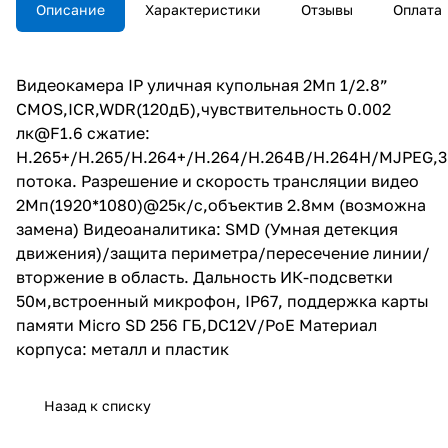
2Мп(1920*1080)@25к/
Описание
Характеристики
Отзывы
Оплата
с,объектив 2.8мм (возможна
замена) Видеоаналитика: SMD
(Умная детекция движения)/
защита периметра/
Видеокамера IP уличная купольная 2Мп 1/2.8”
пересечение линии/вторжение
CMOS,ICR,WDR(120дБ),чувствительность 0.002
в область. Дальность ИК-
подсветки 50м,встроенный
лк@F1.6 сжатие:
микрофон, IP67, поддержка
H.265+/H.265/H.264+/H.264/H.264B/H.264H/MJPEG,3
карты памяти Micro SD 256
потока. Разрешение и скорость трансляции видео
ГБ,DC12V/PoE Материал
корпуса: металл и пластик
2Мп(1920*1080)@25к/с,объектив 2.8мм (возможна
замена) Видеоаналитика: SMD (Умная детекция
движения)/защита периметра/пересечение линии/
вторжение в область. Дальность ИК-подсветки
50м,встроенный микрофон, IP67, поддержка карты
памяти Micro SD 256 ГБ,DC12V/PoE Материал
корпуса: металл и пластик
Назад к списку