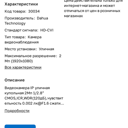
Цена действительна только для
Характеристики
интернет-магазина и может
отличаться от цен в розничных
Код товара
:
30034
магазинах
Производитель
:
Dahua
Technology
Стандарт сигнала
:
HD-CVI
Тип товара
:
Камера
видеонаблюдения
Место установки
:
Уличная
Максимальное разрешение
:
2
Мп (1920x1080)
Все характеристики
Описание
Видеокамера IP уличная
купольная 2Мп 1/2.8”
CMOS,ICR,WDR(120дБ),чувствит
ельность 0.002 лк@F1.6 сжатие:
H.265+/H.265/H.264+/H.264/H.
Подробности
264B/H.264H/MJPEG,3 потока.
Разрешение и скорость
трансляции видео