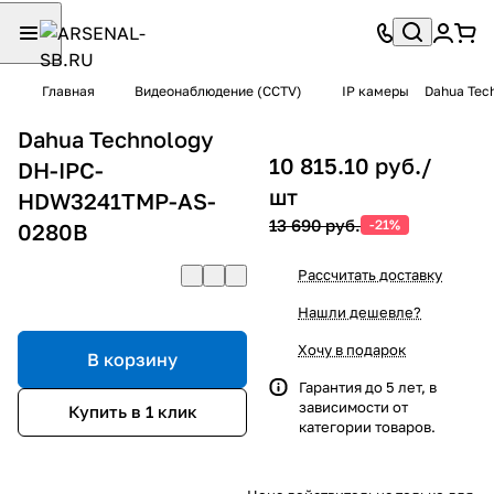
Главная
Видеонаблюдение (CCTV)
IP камеры
Dahua Tec
Dahua Technology
10 815.10 руб./
DH-IPC-
шт
HDW3241TMP-AS-
13 690 руб.
-21%
0280B
Рассчитать доставку
Нашли дешевле?
Хочу в подарок
В корзину
Гарантия до 5 лет, в
зависимости от
Купить в 1 клик
категории товаров.