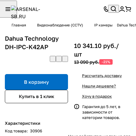
Главная
Видеонаблюдение (CCTV)
IP камеры
Dahua Tec
Dahua Technology
10 341.10 руб./
DH-IPC-K42AP
шт
13 090 руб.
-21%
Рассчитать доставку
В корзину
Нашли дешевле?
Купить в 1 клик
Хочу в подарок
Гарантия до 5 лет, в
зависимости от
категории товаров.
Характеристики
Код товара
:
30906