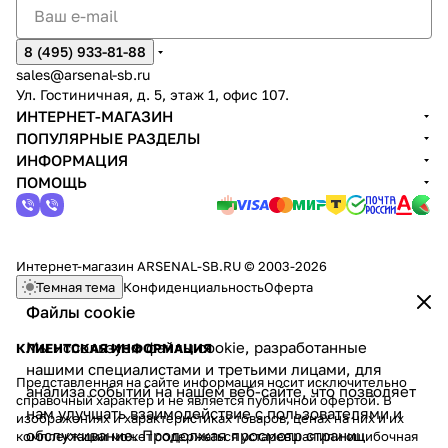
8 (495) 933-81-88
sales@arsenal-sb.ru
Ул. Гостиничная, д. 5, этаж 1, офис 107.
ИНТЕРНЕТ-МАГАЗИН
ПОПУЛЯРНЫЕ РАЗДЕЛЫ
ИНФОРМАЦИЯ
ПОМОЩЬ
Интернет-магазин ARSENAL-SB.RU © 2003-2026
Темная тема
Конфиденциальность
Оферта
Файлы cookie
Мы используем файлы cookie, разработанные
КЛИЕНТСКАЯ ИНФОРМАЦИЯ
нашими специалистами и третьими лицами, для
Представленная на сайте информация носит исключительно
анализа событий на нашем веб-сайте, что позволяет
справочный характер и не является публичной офертой. В
нам улучшать взаимодействие с пользователями и
изображениях и характеристиках товаров, ценах на них и их
обслуживание. Продолжая просмотр страниц
комплектации может содержаться устаревшая или ошибочная