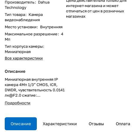
Цена действительна только для
Производитель
:
Dahua
интернет-магазина и может
Technology
отличаться от цен в розничных
Тип товара
:
Камера
магазинах
видеонаблюдения
Место установки
:
Внутренняя
Максимальное разрешение
:
4
Мп
Тип корпуса камеры
:
Миниатюрная
Все характеристики
Описание
Миниатюрная внутренняя IP
камера 4Мп 1/3” CMOS, ICR,
DWDR, чувствительность 0.0141
лк@F2.0 сжатие:
H.265+/H.265/H.264+/H.264, 2
Подробности
потока. Разрешение и скорость
трансляции видео 4Мп@25к/с,
объектив 2.8мм. Дальность ИК-
подсветки 10м, встроенный
Описание
Характеристики
Отзывы
Оплата
микрофон и динамик