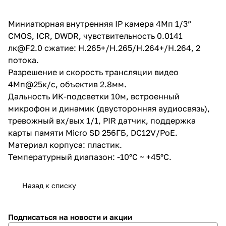
(двусторонняя аудиосвязь),
тревожный вх/вых 1/1, PIR
датчик, поддержка карты
Миниатюрная внутренняя IP камера 4Мп 1/3”
памяти Micro SD 256ГБ,
CMOS, ICR, DWDR, чувствительность 0.0141
DC12V/PoE. Материал корпуса:
пластик. Температурный
лк@F2.0 сжатие: H.265+/H.265/H.264+/H.264, 2
диапазон: -10°C ~ +45°C.
потока.
Разрешение и скорость трансляции видео
4Мп@25к/с, объектив 2.8мм.
Дальность ИК-подсветки 10м, встроенный
микрофон и динамик (двусторонняя аудиосвязь),
тревожный вх/вых 1/1, PIR датчик, поддержка
карты памяти Micro SD 256ГБ, DC12V/PoE.
Материал корпуса: пластик.
Температурный диапазон: -10°C ~ +45°C.
Назад к списку
Подписаться
на новости и акции