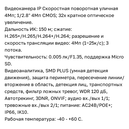
PLUS (умная детекция
движения), защита периметра,
Видеокамера IP Скоростная поворотная уличная
пересечение линии/вторжение
4Мп; 1/2.8" 4Mп CMOS; 32x кратное оптическое
в область, детекция лиц,
транспортных средств, фильтр
увеличение.
ложных тревог, WDR 120 дБ,
Дальность ИК: 150 м; сжатие:
Автотрекинг, 3DNR, ONVIF;
H.265+/H.265/H.264+/H.264; разрешение и
аудио вх./вых 1/1; тревожные
вх./вых 2/1; питание:
скорость трансляции видео: 4Мп (1~25к/с); 3
AC24В/PОE+; IP66, IK10.
потока.
Рабочая температура: -40 - +60
Чувствительность: 0.005 лк/F1.35, поддержка Micro
С.
SD.
Видеоаналитика, SMD PLUS (умная детекция
движения), защита периметра, пересечение линии/
вторжение в область, детекция лиц, транспортных
средств, фильтр ложных тревог, WDR 120 дБ,
Автотрекинг, 3DNR, ONVIF; аудио вх./вых 1/1;
тревожные вх./вых 2/1; питание: AC24В/PОE+;
IP66, IK10.
Рабочая температура: -40 - +60 С.