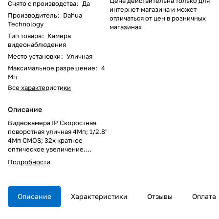
Цена действительна только для
Снято с производства
:
Да
интернет-магазина и может
Производитель
:
Dahua
отличаться от цен в розничных
Technology
магазинах
Тип товара
:
Камера
видеонаблюдения
Место установки
:
Уличная
Максимальное разрешение
:
4
Мп
Все характеристики
Описание
Видеокамера IP Скоростная
поворотная уличная 4Мп; 1/2.8"
4Mп CMOS; 32x кратное
оптическое увеличение.
Дальность ИК: 150 м; сжатие:
Подробности
H.265+/H.265/H.264+/H.264;
разрешение и скорость
трансляции видео: 4Мп (1~25к/
с); 3 потока. Чувствительность:
Описание
Характеристики
Отзывы
Оплата
0.005 лк/F1.35, поддержка
Micro SD. Видеоаналитика, SMD