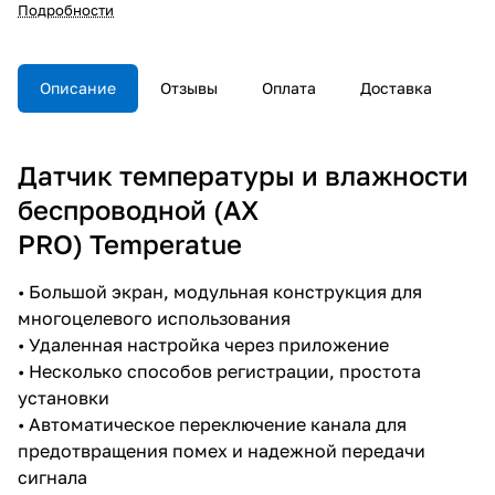
батареи - 2 года (тип AAA);
предотвращения помех и
Подробности
-10°C...+55°C; размер
надежной передачи сигнала
62×62×18мм; Вес: 74г.; Пластик.
Настенная установка; выносной
датчик в комплекте.
Описание
Отзывы
Оплата
Доставка
Датчик температуры и влажности
беспроводной (AX
PRO) Temperatue
• Большой экран, модульная конструкция для
многоцелевого использования
• Удаленная настройка через приложение
• Несколько способов регистрации, простота
установки
• Автоматическое переключение канала для
предотвращения помех и надежной передачи
сигнала