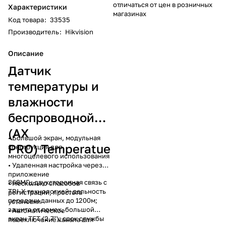
отличаться от цен в розничных
Характеристики
магазинах
Код товара
:
33535
Производитель
:
Hikvision
Описание
Датчик
температуры и
влажности
беспроводной
(AX
• Большой экран, модульная
PRO) Temperatue
конструкция для
многоцелевого использования
• Удаленная настройка через
приложение
868МГц двухсторонная связь с
• Несколько способов
TRI-X технологией; дальность
регистрации, простота
передачи данных до 1200м;
установки
защита от помех, большой
• Автоматическое
экран TFT (2,7"); срок службы
переключение канала для