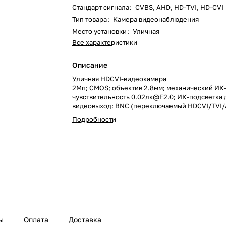
Стандарт сигнала
:
CVBS, AHD, HD-TVI, HD-CVI
Тип товара
:
Камера видеонаблюдения
Место установки
:
Уличная
Все характеристики
Описание
Уличная HDCVI-видеокамера
2Мп; CMOS; объектив 2.8мм; механический ИК
чувствительность 0.02лк@F2.0; ИК-подсветка 
видеовыход: BNC (переключаемый HDCVI/TVI
частота кадров: 25к/c@2Мп; встроенный микро
Подробности
IP67; питание: 12В(DC); корпус: пласти
ы
Оплата
Доставка