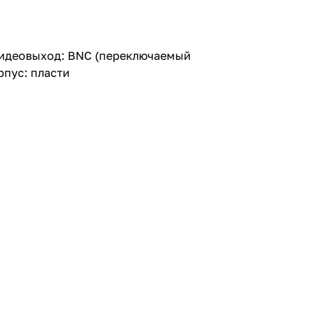
 видеовыход: BNC (переключаемый
рпус: пласти