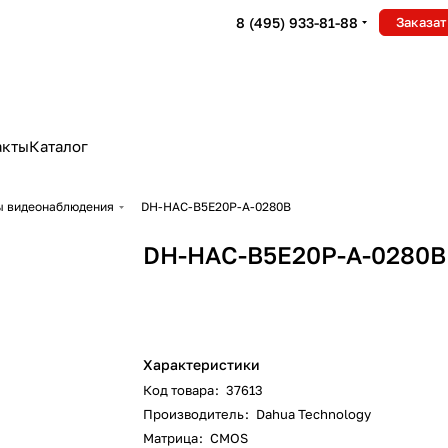
8 (495) 933-81-88
Заказат
акты
Каталог
ры видеонаблюдения
DH-HAC-B5E20P-A-0280B
DH-HAC-B5E20P-A-0280B
Характеристики
Код товара
:
37613
Производитель
:
Dahua Technology
Матрица
:
CMOS