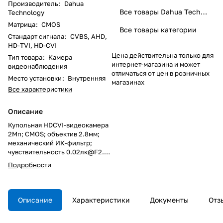
Производитель
:
Dahua
Все товары Dahua Technology
Technology
Матрица
:
CMOS
Все товары категории
Стандарт сигнала
:
CVBS, AHD,
HD-TVI, HD-CVI
Цена действительна только для
Тип товара
:
Камера
интернет-магазина и может
видеонаблюдения
отличаться от цен в розничных
Место установки
:
Внутренняя
магазинах
Все характеристики
Описание
Купольная HDCVI-видеокамера
2Мп; CMOS; объектив 2.8мм;
механический ИК-фильтр;
чувствительность 0.02лк@F2.0;
ИК-подсветка до 20м;
Подробности
видеовыход: BNC
(переключаемый
HDCVI/TVI/AHD/CVBS); частота
кадров: 25к/c@2Мп;
Описание
Характеристики
Документы
Отз
встроенный микрофон;
питание: 12В(DC); корпус: