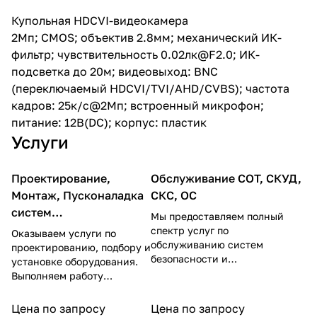
пластик
Купольная HDCVI-видеокамера
2Мп; CMOS; объектив 2.8мм; механический ИК-
фильтр; чувствительность 0.02лк@F2.0; ИК-
подсветка до 20м; видеовыход: BNC
(переключаемый HDCVI/TVI/AHD/CVBS); частота
кадров: 25к/c@2Мп; встроенный микрофон;
питание: 12В(DC); корпус: пластик
Услуги
Проектирование,
Обслуживание СОТ, СКУД,
Монтаж, Пусконаладка
СКС, ОС
систем
Мы предоставляем полный
Видеонаблюдения под
спектр услуг по
Оказываем услуги по
обслуживанию систем
ключ
проектированию, подбору и
безопасности и
установке оборудования.
автоматизации, начиная от
Выполняем работу
установки и настройки
качественно в удобное для
оборудования и заканчивая
заказчика время. Делаем
Цена по запросу
Цена по запросу
регулярным техническим