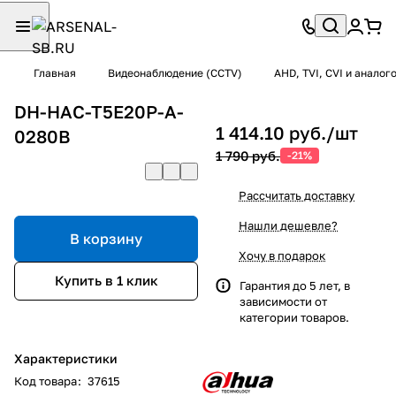
Главная
Видеонаблюдение (CCTV)
AHD, TVI, CVI и анало
DH-HAC-T5E20P-A-
1 414.10 руб./
шт
0280B
1 790 руб.
-21%
Рассчитать доставку
Нашли дешевле?
В корзину
Хочу в подарок
Купить в 1 клик
Гарантия до 5 лет, в
зависимости от
категории товаров.
Характеристики
Код товара
:
37615