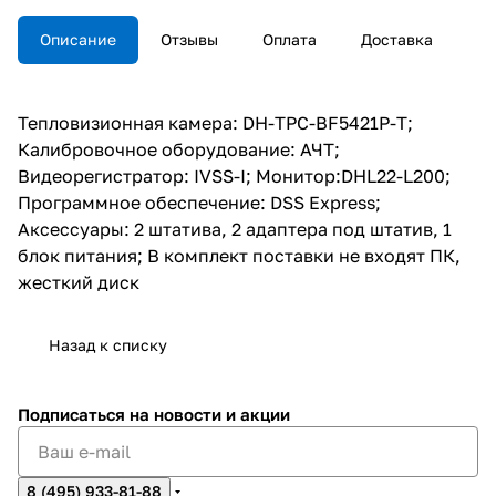
Программное обеспечение:
DSS Express
Описание
Отзывы
Оплата
Доставка
Аксессуары: 2 штатива, 2
адаптера под штатив, 1 блок
питания
Тепловизионная камера: DH-TPC-BF5421P-T;
В комплект поставки не
входят ПК, жесткий диск
Калибровочное оборудование: АЧТ;
Видеорегистратор: IVSS-I; Монитор:DHL22-L200;
Программное обеспечение: DSS Express;
Аксессуары: 2 штатива, 2 адаптера под штатив, 1
блок питания; В комплект поставки не входят ПК,
жесткий диск
Назад к списку
Подписаться
на новости и акции
8 (495) 933-81-88