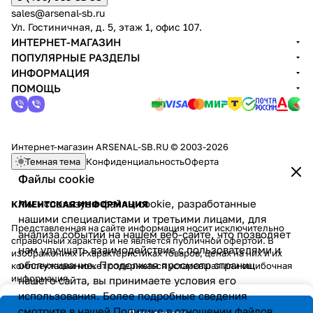
sales@arsenal-sb.ru
Ул. Гостиничная, д. 5, этаж 1, офис 107.
ИНТЕРНЕТ-МАГАЗИН
ПОПУЛЯРНЫЕ РАЗДЕЛЫ
ИНФОРМАЦИЯ
ПОМОЩЬ
Интернет-магазин ARSENAL-SB.RU © 2003-2026
Темная тема
Конфиденциальность
Оферта
Файлы cookie
Мы используем файлы cookie, разработанные
КЛИЕНТСКАЯ ИНФОРМАЦИЯ
нашими специалистами и третьими лицами, для
Представленная на сайте информация носит исключительно
анализа событий на нашем веб-сайте, что позволяет
справочный характер и не является публичной офертой. В
нам улучшать взаимодействие с пользователями и
изображениях и характеристиках товаров, ценах на них и их
обслуживание. Продолжая просмотр страниц
комплектации может содержаться устаревшая или ошибочная
информация.
нашего сайта, вы принимаете условия его
использования. Более подробные сведения
смотрите в нашей
Политике в отношении файлов