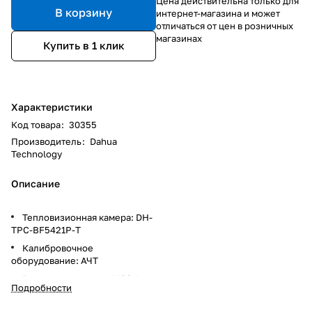
Цена действительна только для
В корзину
интернет-магазина и может
отличаться от цен в розничных
магазинах
Купить в 1 клик
Характеристики
Код товара
:
30355
Производитель
:
Dahua
Technology
Описание
Тепловизионная камера: DH-
TPC-BF5421P-T
Калибровочное
оборудование: АЧТ
Видеорегистратор: IVSS-I
Подробности
Монитор:DHL22-L200