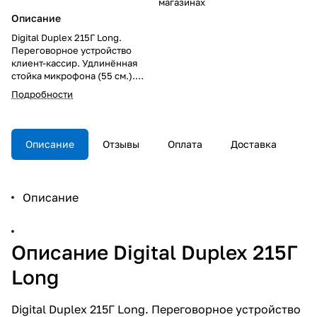
магазинах
Описание
Digital Duplex 215Г Long.
Переговорное устройство
клиент-кассир. Удлинённая
стойка микрофона (55 см.).
Функция вызова оператора;
Подробности
цифровой детектор фона DAD;
блок питания в комплекте;
динамик повышенной
громкости; 3-х проводная схема
Описание
Отзывы
Оплата
Доставка
подключения; максимальная
длина линии 300 м; панель
абонента: - 45°С...+ 50°С; пульт
оператора: 0°С ...+ 50°С.
Описание
Описание Digital Duplex 215Г
Long
Digital Duplex 215Г Long. Переговорное устройство