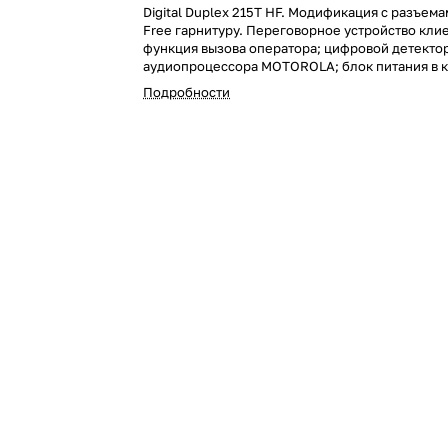
Digital Duplex 215Т HF. Модификация с разъем
Free гарнитуру. Переговорное устройство клие
функция вызова оператора; цифровой детектор
аудиопроцессора MOTOROLA; блок питания в 
динамик повышенной громкости; 3-х проводна
Подробности
подключения; максимальная длина линии 300 
+50С