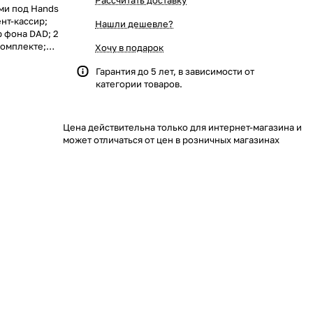
Рассчитать доставку
ами под Hands
нт-кассир;
Нашли дешевле?
 фона DAD; 2
комплекте;
Хочу в подарок
я схема
м; -45С …
Гарантия до 5 лет, в зависимости от
категории товаров.
Цена действительна только для интернет-магазина и
может отличаться от цен в розничных магазинах