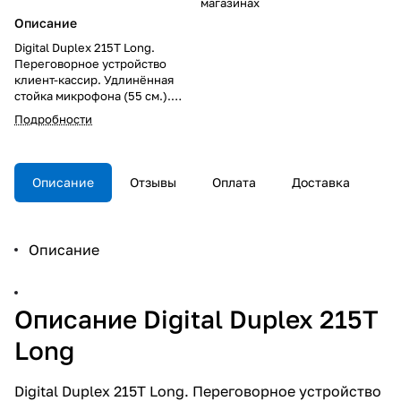
магазинах
Описание
Digital Duplex 215Т Long.
Переговорное устройство
клиент-кассир. Удлинённая
стойка микрофона (55 см.).
Функция вызова оператора;
Подробности
цифровой детектор фона DAD;
блок питания в комплекте;
угловое крепление 45⁰; 3-х
проводная схема подключения;
Описание
Отзывы
Оплата
Доставка
максимальная длина линии 300
м; панель абонента: - 45°С...+
50°С; пульт оператора: 0°С ...+
50°С.
Описание
Описание Digital Duplex 215Т
Long
Digital Duplex 215Т Long. Переговорное устройство