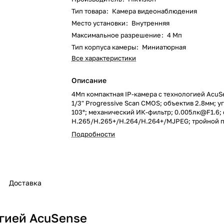
Тип товара
:
Камера видеонаблюдения
Место установки
:
Внутренняя
Максимальное разрешение
:
4 Мп
Тип корпуса камеры
:
Миниатюрная
Все характеристики
Описание
4Мп компактная IP-камера с технологией Acu
1/3" Progressive Scan CMOS; объектив 2.8мм; у
103°; механический ИК-фильтр; 0.005лк@F1.6;
H.265/H.265+/H.264/H.264+/MJPEG; тройной п
2688×1520@25к/с; WDR 120дБ, 3D DNR, BLC, RO
Подробности
microSD до 256Гб; встроенный микрофон; обн
движения, вторжения в область и пересечения
классификация «человек/ТС»; 1 RJ45 10M/100M
DC12В± 25%/PoE(802.3af); 4.2Вт макс; -10 °C...+
0.325кг.
Доставка
огией AcuSense