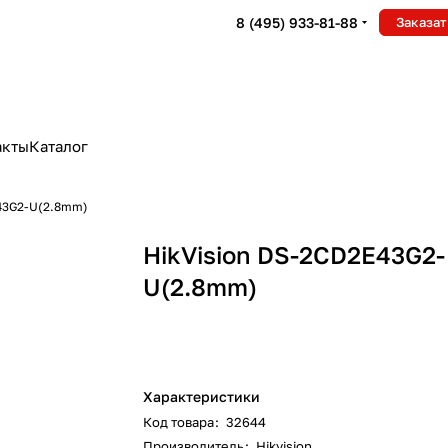
8 (495) 933-81-88
Заказат
акты
Каталог
E43G2-U(2.8mm)
HikVision DS-2CD2E43G2-
U(2.8mm)
Характеристики
Код товара
:
32644
Производитель
:
Hikvision