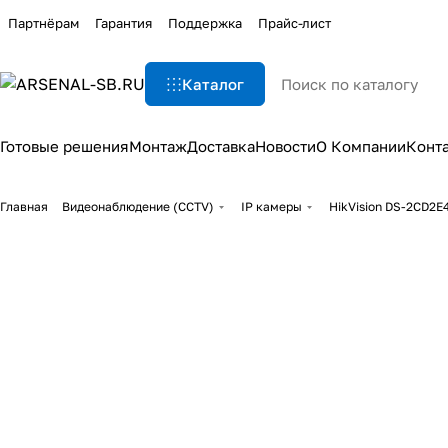
Партнёрам
Гарантия
Поддержка
Прайс-лист
Каталог
Готовые решения
Монтаж
Доставка
Новости
О Компании
Конт
Главная
Видеонаблюдение (CCTV)
IP камеры
HikVision DS-2CD2