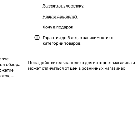
Рассчитать доставку
Нашли дешевле?
Хочу в подарок
Гарантия до 5 лет, в зависимости от
категории товаров.
Sense
Цена действительна только для интернет-магазина и
гол обзора
может отличаться от цен в розничных магазинах
 сжатие
оток;
I, слот для
аружение
 линии;
 Ethernet;
50 °C; вес