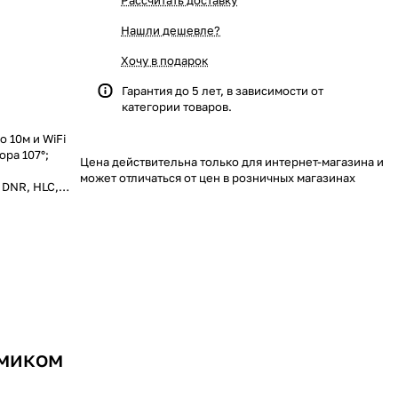
Рассчитать доставку
Нашли дешевле?
Хочу в подарок
Гарантия до 5 лет, в зависимости от
категории товаров.
 10м и WiFi
ора 107°;
Цена действительна только для интернет-магазина и
может отличаться от цен в розничных магазинах
 DNR, HLC,
ик;
т 32кбит/с
); 6,5Вт макс.
амиком