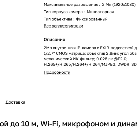
Максимальное разрешение
:
2 Мп (1920x1080)
Тип корпуса камеры
:
Миниатюрная
Тип объектива
:
Фиксированный
Все характеристики
Описание
2Мп внутренняя IP-камера c EXIR-подсветкой до
1/2.7'' CMOS матрица; объектив 2.8мм; угол обз
механический ИК-фильтр; 0.028 лк @F2.0;
H.265+/H.265/H.264+/H.264/MJPEG, DWDR, 3D
BLC; встроенный микрофон/ динамик; PIR-датч
Подробности
встроенный слот для microSD карты до 256Гб;
G.711/G.722.1/G.726/MP2L2/PCM, видеобитрей
-8Мбит/с; -10°C ...+40°C; 12В ±25%/PoE (802.3af
Доставка
ой до 10 м, Wi-Fi, микрофоном и дин