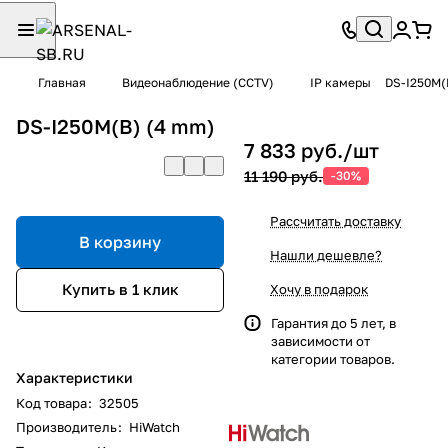
Главная
Видеонаблюдение (CCTV)
IP камеры
DS-I250M(
DS-I250M(B) (4 mm)
7 833 руб./
шт
11 190 руб.
-30%
Рассчитать доставку
В корзину
Нашли дешевле?
Купить в 1 клик
Хочу в подарок
Гарантия до 5 лет, в
зависимости от
категории товаров.
Характеристики
Код товара
:
32505
Производитель
:
HiWatch