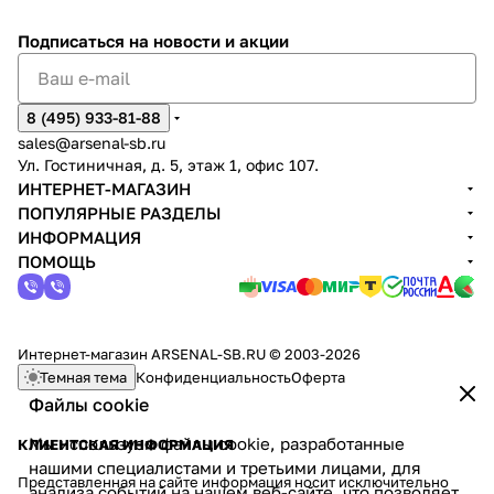
Подписаться
на новости и акции
8 (495) 933-81-88
sales@arsenal-sb.ru
Ул. Гостиничная, д. 5, этаж 1, офис 107.
ИНТЕРНЕТ-МАГАЗИН
ПОПУЛЯРНЫЕ РАЗДЕЛЫ
ИНФОРМАЦИЯ
ПОМОЩЬ
Интернет-магазин ARSENAL-SB.RU © 2003-2026
Темная тема
Конфиденциальность
Оферта
Файлы cookie
Мы используем файлы cookie, разработанные
КЛИЕНТСКАЯ ИНФОРМАЦИЯ
нашими специалистами и третьими лицами, для
Представленная на сайте информация носит исключительно
анализа событий на нашем веб-сайте, что позволяет