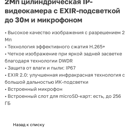
2Мп цилиндрическая IP-
DC12В±25%/PoE(IEEE 802.3af);
6,5Вт макс.
видеокамера с EXIR-подсветкой
до 30м и микрофоном
• Высокое качество изображения с разрешением 2
Мп
• Технология эффективного сжатия H.265+
• Четкое изображение при яркой задней засветке
благодаря технологии DWDR
• Защита от влаги и пыли: IP67
• EXIR 2.0: улучшенная инфракрасная технология с
большой дальностью ИК-подсветки
• Встроенный микрофон
• Встроенный слот для microSD-карт: есть, до 256
ГБ
Назад к списку