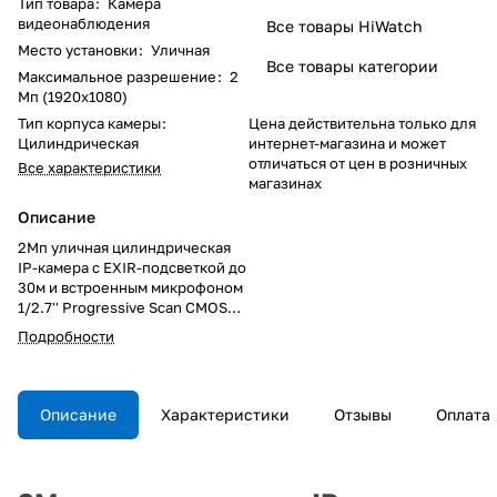
Тип товара
:
Камера
видеонаблюдения
Все товары HiWatch
Место установки
:
Уличная
Все товары категории
Максимальное разрешение
:
2
Мп (1920x1080)
Тип корпуса камеры
:
Цена действительна только для
Цилиндрическая
интернет-магазина и может
отличаться от цен в розничных
Все характеристики
магазинах
Описание
2Мп уличная цилиндрическая
IP-камера с EXIR-подсветкой до
30м и встроенным микрофоном
1/2.7'' Progressive Scan CMOS
матрица; объектив 4мм; угол
Подробности
обзора 90,2°; механический ИК-
фильтр; 0.01Лк@F2.0;
H.265/H.265+/H.264/H.264+/MJ
PEG, DWDR; ROI, 3D DNR; BLC;
Описание
Характеристики
Отзывы
Оплата
Smart ИК; видеобитрейт
32кбит/с-8Мбит/с;
G.711/G.722.1/G.726/MP2L2/PC
M, IP67; -40°C до +60°C;