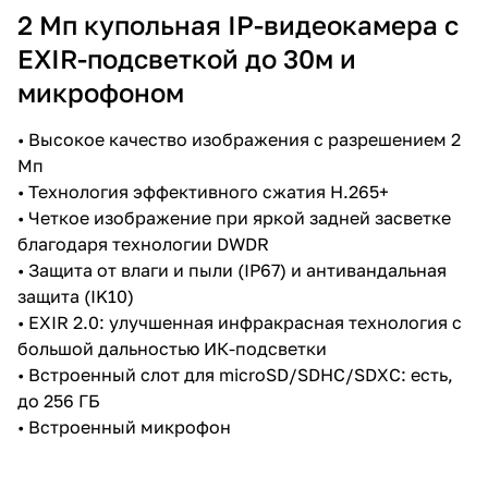
M, встроенный слот для microSD
2 Мп купольная IP-видеокамера с
карты до 256Гб, IK10, IP67; -40°C
до +60°C; DC12В±25%/PoE(IEEE
EXIR-подсветкой до 30м и
802.3af); 6,5Вт макс.
микрофоном
• Высокое качество изображения с разрешением 2
Мп
• Технология эффективного сжатия H.265+
• Четкое изображение при яркой задней засветке
благодаря технологии DWDR
• Защита от влаги и пыли (IP67) и антивандальная
защита (IK10)
• EXIR 2.0: улучшенная инфракрасная технология с
большой дальностью ИК-подсветки
• Встроенный слот для microSD/SDHC/SDXC: есть,
до 256 ГБ
• Встроенный микрофон