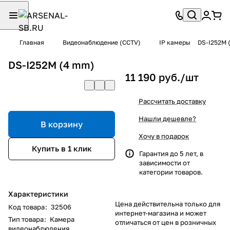
Главная
Видеонаблюдение (CCTV)
IP камеры
DS-I252M 
DS-I252M (4 mm)
11 190 руб./
шт
Рассчитать доставку
Нашли дешевле?
В корзину
Хочу в подарок
Купить в 1 клик
Гарантия до 5 лет, в
зависимости от
категории товаров.
Характеристики
Цена действительна только для
Код товара
:
32506
интернет-магазина и может
Тип товара
:
Камера
отличаться от цен в розничных
видеонаблюдения