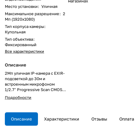
магазинах
Место установки
:
Уличная
Максимальное разрешение
:
2
Мп (1920x1080)
Тип корпуса камеры
:
Купольная
Тип объектива
:
Фиксированный
Все характеристики
Описание
2Мп уличная IP-камера с EXIR-
подсветкой до 30м и
встроенным микрофоном
1/2.7'' Progressive Scan CMOS
матрица; объектив 4мм; угол
Подробности
обзора 90.2°; механический ИК-
фильтр; 0.01Лк@F2.0;
H.265/H.265+/H.264/H.264+/MJ
PEG, DWDR, 3D DNR; ROI, BLC;
Описание
Характеристики
Отзывы
Оплата
Smart ИК; видеобитрейт
32кбит/с-8Мбит/с;
G.711/G.722.1/G.726/MP2L2/PC