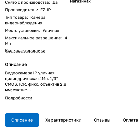
магазинах
Снято с производства
:
Да
Производитель
:
EZ-IP
Тип товара
:
Камера
видеонаблюдения
Место установки
:
Уличная
Максимальное разрешение
:
4
Мп
Все характеристики
Описание
Видеокамера IP уличная
цилиндрическая 4Мп. 1/3"
CMOS, ICR, фикс. объектив 2.8
мм; сжатие
H.265+/H.265/H.264+/H.264,
Подробности
разрешение и скорость
трансляции видео:
4Мп(1~20к\с); дальность ИК:
30м; питание: DC12В, PoE, IP67;
Описание
Характеристики
Отзывы
Оплата
Рабочая температура: -40 -+60
С