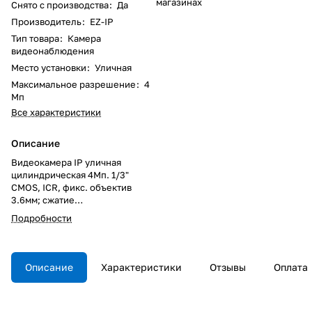
магазинах
Снято с производства
:
Да
Производитель
:
EZ-IP
Тип товара
:
Камера
видеонаблюдения
Место установки
:
Уличная
Максимальное разрешение
:
4
Мп
Все характеристики
Описание
Видеокамера IP уличная
цилиндрическая 4Мп. 1/3"
CMOS, ICR, фикс. объектив
3.6мм; сжатие
H.265+/H.265/H.264+/H.264,
Подробности
разрешение и скорость
трансляции видео:
4Мп(1~20к\с); дальность ИК:
30м; питание: DC12В, PoE, IP67;
Описание
Характеристики
Отзывы
Оплата
Рабочая температура: -40 -+60
С