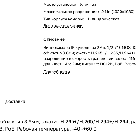
Место установки
:
Уличная
Максимальное разрешение
:
2 Мп (1920x1080)
Тип корпуса камеры
:
Цилиндрическая
Все характеристики
Описание
Видеокамера IP купольная 2Мп. 1/2,7" CMOS, I
объектив 3.6мм; сжатие H.265+/H.265/H.264+/
разрешение и скорость трансляции видео: 4Мп
дальность ИК: 20м; питание: DC12В, PoE; Рабо
температура: -40 -+60 С
Подробности
Доставка
. объектив 3.6мм; сжатие H.265+/H.265/H.264+/H.264, 
В, PoE; Рабочая температура: -40 -+60 С