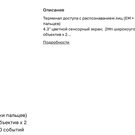
Описание
Терминал доступа с распознаванием лиц (EM +
пальцев)
4.3" цветной сенсорный экран; 2Мп широкоуг
объектив x 2
1,500 лиц; 3,000 карт; 3,000 отпечатков пальце
Подробности
событий
Дальность распознавания 0.3м до 1.5м;
Скорость распознавания ≤0.2с; Распознавание
темноте
Точность распознавания лиц > 99%
Поддерживает WiFi, TCP/IP, DC 12V/1A
Поддерживает ISUP5.0, ISAPI
Настройка через веб-клиент
Использование: в помещении или снаружи п
(IP65)
ки пальцев)
бъектив x 2
00 событий