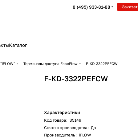
8 (495) 933-81-88
Заказат
акты
Каталог
"iFLOW"
Терминалы доступа FaceFlow
F-KD-3322PEFCW
F-KD-3322PEFCW
Характеристики
Код товара
:
35149
Снято с производства
:
Да
Производитель
:
iFLOW