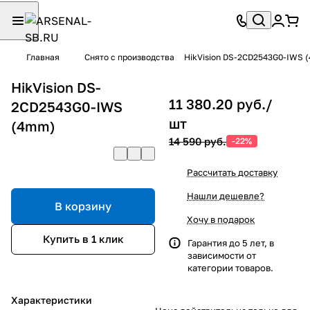
Главная
Снято с производства
HikVision DS-2CD2543G0-IWS 
HikVision DS-
11 380.20 руб./
2CD2543G0-IWS
шт
(4mm)
14 590 руб.
-22%
Рассчитать доставку
Нашли дешевле?
В корзину
Хочу в подарок
Купить в 1 клик
Гарантия до 5 лет, в
зависимости от
категории товаров.
Характеристики