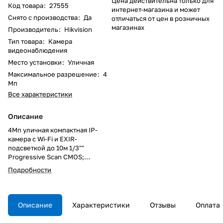
Цена действительна только для
Код товара
:
27555
интернет-магазина и может
Снято с производства
:
Да
отличаться от цен в розничных
магазинах
Производитель
:
Hikvision
Тип товара
:
Камера
видеонаблюдения
Место установки
:
Уличная
Максимальное разрешение
:
4
Мп
Все характеристики
Описание
4Мп уличная компактная IP-
камера с Wi-Fi и EXIR-
подсветкой до 10м 1/3""
Progressive Scan CMOS;
объектив 4мм; угол обзора 78°;
Подробности
механический ИК-фильтр;
0.01лк@F1.2; сжатие
H.265/H.265+/H.264/H.264+/MJ
PEG; тройной поток;
Описание
Характеристики
Отзывы
Оплата
2688×1440@25к/с; WDR 120дБ,
3D DNR, BLC, ROI; обнаружение