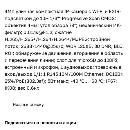
движения, вторжения в область
и пересечения линии; слот для
4Мп уличная компактная IP-камера с Wi-Fi и EXIR-
microSD до 128Гб; встроенный
подсветкой до 10м 1/3"" Progressive Scan CMOS;
микрофон, 1 аудиовыход;
тревожные вход/выход 1/1; 1
объектив 4мм; угол обзора 78°; механический ИК-
RJ45 10M/100M Ethernet;
фильтр; 0.01лк@F1.2; сжатие
DC12В± 25%/PoE(802.3af); 5Вт
H.265/H.265+/H.264/H.264+/MJPEG; тройной
макс; -40 °C...+60 °C; IP67; IK08;
вес 0.6кг.
поток; 2688×1440@25к/с; WDR 120дБ, 3D DNR, BLC,
ROI; обнаружение движения, вторжения в область
и пересечения линии; слот для microSD до 128Гб;
встроенный микрофон, 1 аудиовыход; тревожные
вход/выход 1/1; 1 RJ45 10M/100M Ethernet; DC12В±
25%/PoE(802.3af); 5Вт макс; -40 °C...+60 °C; IP67;
IK08; вес 0.6кг.
Назад к списку
Подписаться
на новости и акции