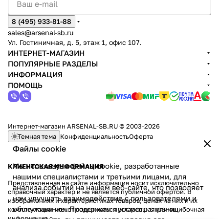
8 (495) 933-81-88
sales@arsenal-sb.ru
Ул. Гостиничная, д. 5, этаж 1, офис 107.
ИНТЕРНЕТ-МАГАЗИН
ПОПУЛЯРНЫЕ РАЗДЕЛЫ
ИНФОРМАЦИЯ
ПОМОЩЬ
Интернет-магазин ARSENAL-SB.RU © 2003-2026
Темная тема
Конфиденциальность
Оферта
Файлы cookie
Мы используем файлы cookie, разработанные
КЛИЕНТСКАЯ ИНФОРМАЦИЯ
нашими специалистами и третьими лицами, для
Представленная на сайте информация носит исключительно
анализа событий на нашем веб-сайте, что позволяет
справочный характер и не является публичной офертой. В
нам улучшать взаимодействие с пользователями и
изображениях и характеристиках товаров, ценах на них и их
обслуживание. Продолжая просмотр страниц
комплектации может содержаться устаревшая или ошибочная
информация.