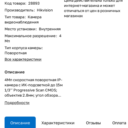
Цена действительна только для
Код товара
:
28893
интернет-магазина и может
Производитель
:
Hikvision
отличаться от цен в розничных
магазинах
Тип товара
:
Камера
видеонаблюдения
Место установки
:
Внутренняя
Максимальное разрешение
:
4
Мп
Тип корпуса камеры
:
Поворотная
Все характеристики
Описание
4Мп скоростная поворотная IP-
камера c ИК-подсветкой до 15м
1/3’’ Progressive Scan CMOS;
объектив 2.8мм; угол обзора
объектива 103.8°; механический
Подробности
ИК-фильтр; 0.005лк@F1.6;
сжатие
H.265+/H.265/H.264+/H.264/MJ
PEG; тройной поток; 2560 ×
Описание
Характеристики
Отзывы
Оплата
1440 @30к/с; WDR 120дБ, HLC,