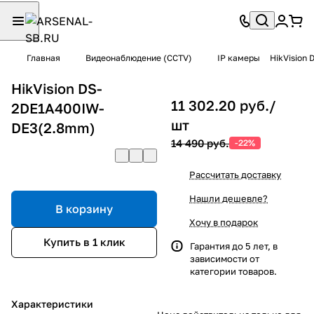
Главная
Видеонаблюдение (CCTV)
IP камеры
HikVision
HikVision DS-
11 302.20 руб./
2DE1A400IW-
шт
DE3(2.8mm)
14 490 руб.
-22%
Рассчитать доставку
Нашли дешевле?
В корзину
Хочу в подарок
Купить в 1 клик
Гарантия до 5 лет, в
зависимости от
категории товаров.
Характеристики