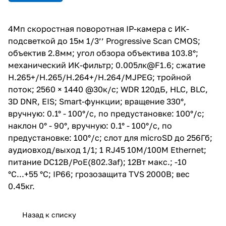
BLC, 3D DNR, EIS; Smart-
функции; вращение 330°,
вручную: 0.1° - 100°/с, по
4Мп скоростная поворотная IP-камера c ИК-
предустановке: 100°/с; наклон
подсветкой до 15м 1/3’’ Progressive Scan CMOS;
0° - 90°, вручную: 0.1° - 100°/с,
по предустановке: 100°/с; слот
объектив 2.8мм; угол обзора объектива 103.8°;
для microSD до 256Гб;
механический ИК-фильтр; 0.005лк@F1.6; сжатие
аудиовход/выход 1/1; 1 RJ45
H.265+/H.265/H.264+/H.264/MJPEG; тройной
10M/100M Ethernet; питание
DC12В/PoE(802.3af); 12Вт макс.;
поток; 2560 × 1440 @30к/с; WDR 120дБ, HLC, BLC,
-10 °C...+55 °C; IP66;
3D DNR, EIS; Smart-функции; вращение 330°,
грозозащита TVS 2000B; вес
вручную: 0.1° - 100°/с, по предустановке: 100°/с;
0.45кг.
наклон 0° - 90°, вручную: 0.1° - 100°/с, по
предустановке: 100°/с; слот для microSD до 256Гб;
аудиовход/выход 1/1; 1 RJ45 10M/100M Ethernet;
питание DC12В/PoE(802.3af); 12Вт макс.; -10
°C...+55 °C; IP66; грозозащита TVS 2000B; вес
0.45кг.
Назад к списку