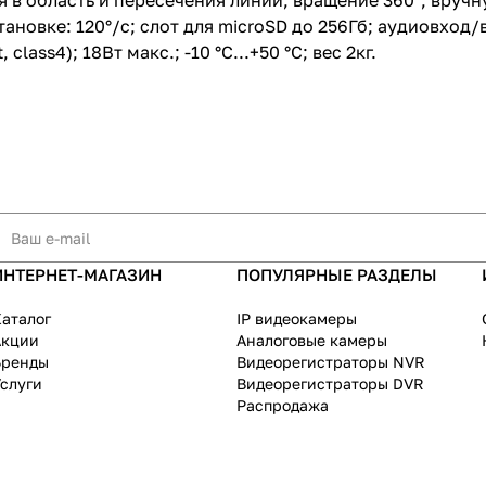
в область и пересечения линии; вращение 360°, вручную
дустановке: 120°/с; слот для microSD до 256Гб; аудиовхо
lass4); 18Вт макс.; -10 °C...+50 °C; вес 2кг.
ИНТЕРНЕТ-МАГАЗИН
ПОПУЛЯРНЫЕ РАЗДЕЛЫ
аталог
IP видеокамеры
Акции
Аналоговые камеры
Бренды
Видеорегистраторы NVR
слуги
Видеорегистраторы DVR
Распродажа