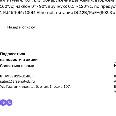
антитуман, ROI, EIS; обнаружение движения, вторжения 
160°/с; наклон 0° - 90°, вручную: 0.1° - 120°/с, по пре
1 RJ45 10M/100M Ethernet; питание DC12В/PoE+(802.3 at, c
Назад к списку
Подписаться
на новости и акции
Связаться с нами
8 (495) 933-81-88
К
sales@arsenal-sb.ru
Ул. Гостиничная, д. 5, этаж 1, офис 107.
У