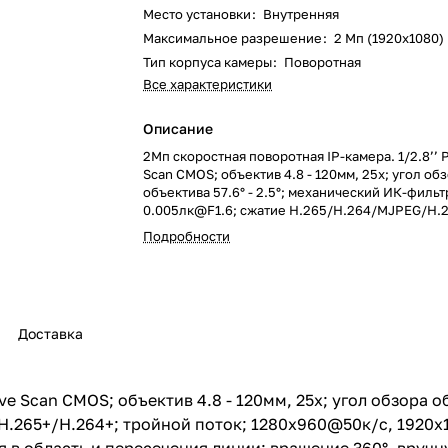
Место установки
:
Внутренняя
Максимальное разрешение
:
2 Мп (1920x1080)
Тип корпуса камеры
:
Поворотная
Все характеристики
Описание
2Мп скоростная поворотная IP-камера. 1/2.8’’ 
Scan CMOS; объектив 4.8 - 120мм, 25x; угол об
объектива 57.6° - 2.5°; механический ИК-фильт
0.005лк@F1.6; сжатие H.265/H.264/MJPEG/H.2
тройной поток; 1280х960@50к/с, 1920х1080@
Подробности
120дБ, 3D DNR, BLC, антитуман, ROI, EIS; обна
движения, вторжения в область и пересечения
вращение 360°, вручную: 0.1° - 160°/с, по пред
160°/с; наклон 0° - 90°, вручную: 0.1° - 120°/с, п
предустановке: 120°/с; слот для microSD до 25
Доставка
аудиовход/выход 1/1; тревожные вход/выход 1/
10M/100M Ethernet; питание DC12В/PoE+(802.3 a
18Вт макс.; -10 °C...+50 °C; вес 2кг.
ve Scan CMOS; объектив 4.8 - 120мм, 25x; угол обзора об
H.265+/H.264+; тройной поток; 1280х960@50к/с, 1920х