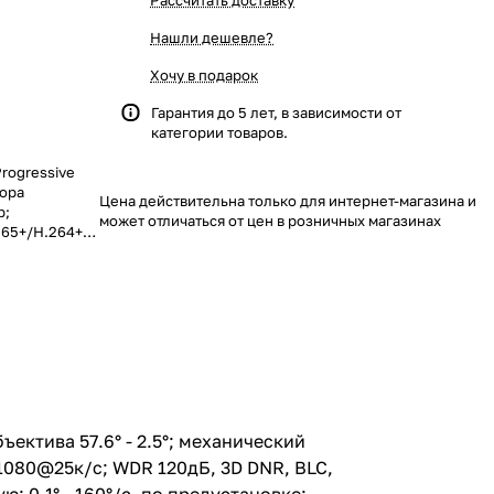
Рассчитать доставку
Нашли дешевле?
Хочу в подарок
Гарантия до 5 лет, в зависимости от
категории товаров.
Progressive
зора
Цена действительна только для интернет-магазина и
р;
может отличаться от цен в розничных магазинах
65+/H.264+;
25к/с; WDR
ружение
 линии;
установке:
о
6Гб;
1; 1 RJ45
t, class4);
ъектива 57.6° - 2.5°; механический
1080@25к/с; WDR 120дБ, 3D DNR, BLC,