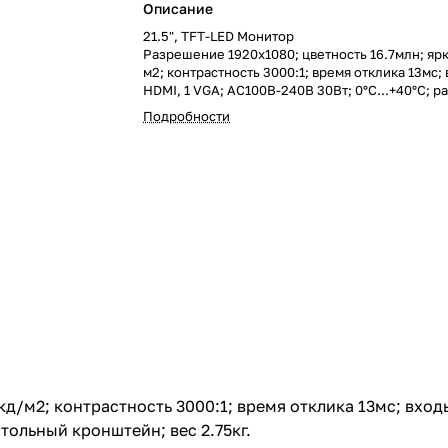
Описание
21.5", TFT-LED Монитор
Разрешение 1920х1080; цветность 16.7млн; яр
м2; контрастность 3000:1; время отклика 13мс; 
HDMI, 1 VGA; AC100В-240В 30Вт; 0°C...+40°C; р
489×378×167mm; VESA; пластик; настольный к
Подробности
2.75кг.
д/м2; контрастность 3000:1; время отклика 13мс; входы
тольный кронштейн; вес 2.75кг.