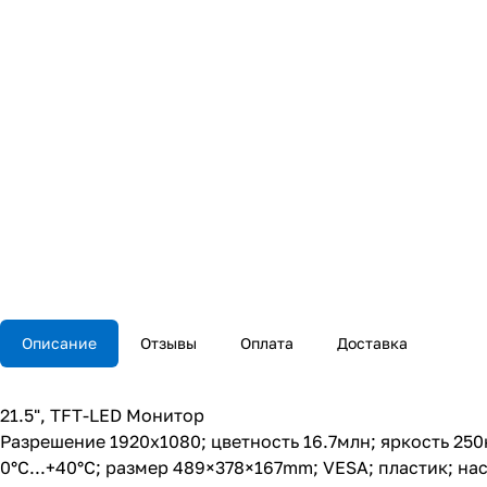
Описание
Отзывы
Оплата
Доставка
21.5", TFT-LED Монитор
Разрешение 1920х1080; цветность 16.7млн; яркость 250к
0°C...+40°C; размер 489×378×167mm; VESA; пластик; нас