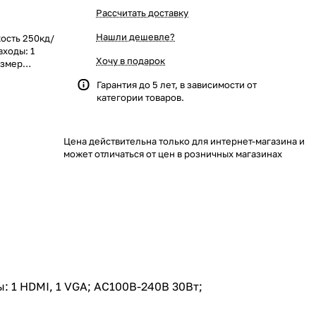
Рассчитать доставку
Нашли дешевле?
кость 250кд/
входы: 1
Хочу в подарок
азмер
ронштейн; вес
Гарантия до 5 лет, в зависимости от
категории товаров.
Цена действительна только для интернет-магазина и
может отличаться от цен в розничных магазинах
: 1 HDMI, 1 VGA; AC100В-240В 30Вт;