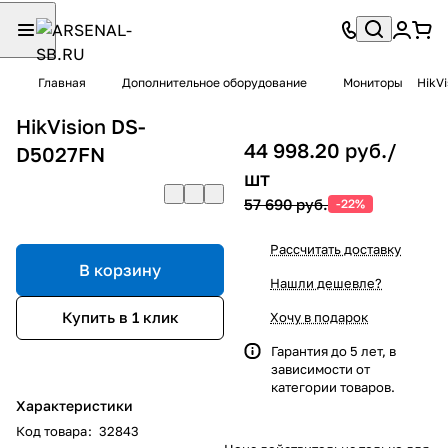
Главная
Дополнительное оборудование
Мониторы
HikV
HikVision DS-
44 998.20 руб./
D5027FN
шт
57 690 руб.
-22%
Рассчитать доставку
В корзину
Нашли дешевле?
Купить в 1 клик
Хочу в подарок
Гарантия до 5 лет, в
зависимости от
категории товаров.
Характеристики
Код товара
:
32843