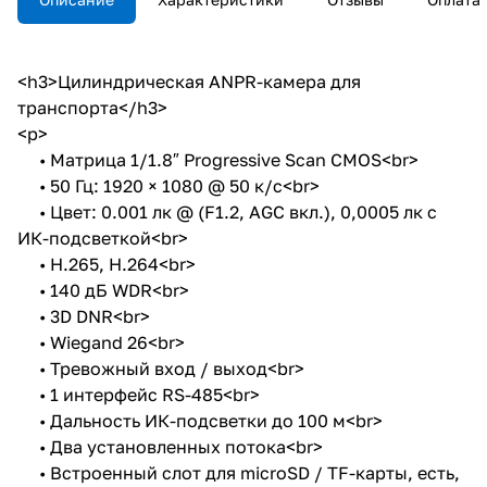
открыты для интеграции;
Поддержка PоЕ питания;
Поддержка Wiegand
интерфейса; IP67; IK10;
<h3>Цилиндрическая ANPR-камера для
Встроенная ИК-подсвктка 850
транспорта</h3>
мм.
<p>
• Матрица 1/1.8″ Progressive Scan CMOS<br>
• 50 Гц: 1920 × 1080 @ 50 к/с<br>
• Цвет: 0.001 лк @ (F1.2, AGC вкл.), 0,0005 лк с
ИК-подсветкой<br>
• H.265, H.264<br>
• 140 дБ WDR<br>
• 3D DNR<br>
• Wiegand 26<br>
• Тревожный вход / выход<br>
• 1 интерфейс RS-485<br>
• Дальность ИК-подсветки до 100 м<br>
• Два установленных потока<br>
• Встроенный слот для microSD / TF-карты, есть,