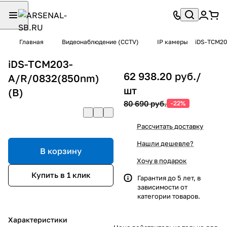
Главная
Видеонаблюдение (CCTV)
IP камеры
iDS-TCM20
iDS-TCM203-
62 938.20 руб./
A/R/0832(850nm)
шт
(B)
80 690 руб.
-22%
Рассчитать доставку
Нашли дешевле?
В корзину
Хочу в подарок
Купить в 1 клик
Гарантия до 5 лет, в
зависимости от
категории товаров.
Характеристики