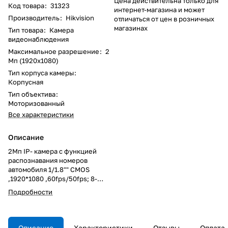
Цена действительна только для
Код товара
:
31323
интернет-магазина и может
Производитель
:
Hikvision
отличаться от цен в розничных
магазинах
Тип товара
:
Камера
видеонаблюдения
Максимальное разрешение
:
2
Мп (1920x1080)
Тип корпуса камеры
:
Корпусная
Тип объектива
:
Моторизованный
Все характеристики
Описание
2Mп IP- камера с функцией
распознавания номеров
автомобиля 1/1.8"" CMOS
,1920*1080 ,60fps/50fps; 8-
32мм моторизованный
Подробности
объектив; Поддержка
распознавания номеров
автомобиля и мотоциклов;
H.265/H.264/MJPEG ; SDK/ISAPI
Описание
Характеристики
Отзывы
Оплата