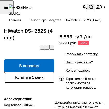
Главная
Снято с производства
HiWatch DS-I252S (4 mm)
HiWatch DS-I252S (4
6 853 руб./
шт
mm)
9 790 руб.
-30%
Рассчитать доставку
Нашли дешевле?
В корзину
Хочу в подарок
Купить в 1 клик
Гарантия до 5 лет, в
зависимости от
категории товаров.
Характеристики
Цена действительна только для
Код товара
:
30541
интернет-магазина и может