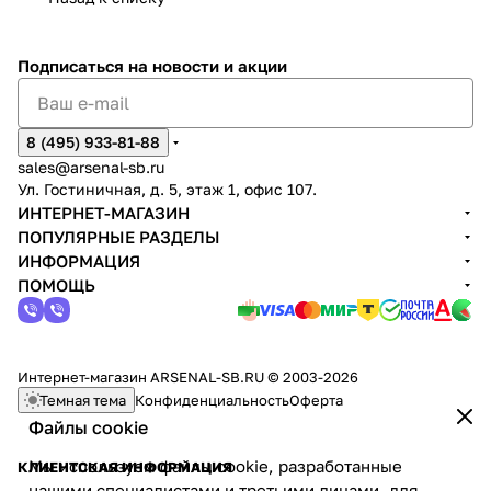
Подписаться
на новости и акции
8 (495) 933-81-88
sales@arsenal-sb.ru
Ул. Гостиничная, д. 5, этаж 1, офис 107.
ИНТЕРНЕТ-МАГАЗИН
ПОПУЛЯРНЫЕ РАЗДЕЛЫ
ИНФОРМАЦИЯ
ПОМОЩЬ
Интернет-магазин ARSENAL-SB.RU © 2003-2026
Темная тема
Конфиденциальность
Оферта
Файлы cookie
Мы используем файлы cookie, разработанные
КЛИЕНТСКАЯ ИНФОРМАЦИЯ
нашими специалистами и третьими лицами, для