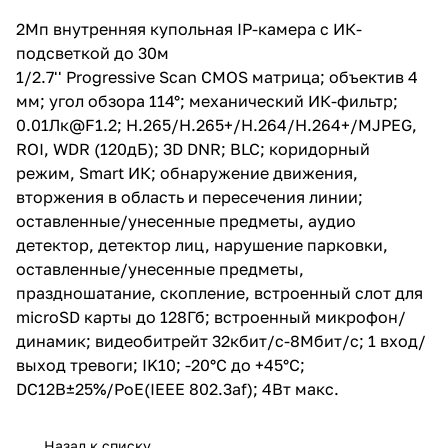
пересечения линии;
оставленные/унесенные
2Мп внутренняя купольная IP-камера с ИК-
предметы, аудио детектор,
подсветкой до 30м
детектор лиц, нарушение
парковки, оставленные/
1/2.7'' Progressive Scan CMOS матрица; объектив 4
унесенные предметы,
мм; угол обзора 114°; механический ИК-фильтр;
праздношатание, скопление,
0.01Лк@F1.2; H.265/H.265+/H.264/H.264+/MJPEG,
встроенный слот для microSD
карты до 128Гб; встроенный
ROI, WDR (120дБ); 3D DNR; BLC; коридорный
микрофон/ динамик;
режим, Smart ИК; обнаружение движения,
видеобитрейт 32кбит/с-8Мбит/
вторжения в область и пересечения линии;
с; 1 вход/выход тревоги; IK10;
-20°C до +45°C;
оставленные/унесенные предметы, аудио
DC12В±25%/PoE(IEEE 802.3af);
детектор, детектор лиц, нарушение парковки,
4Вт макс.
оставленные/унесенные предметы,
праздношатание, скопление, встроенный слот для
microSD карты до 128Гб; встроенный микрофон/
динамик; видеобитрейт 32кбит/с-8Мбит/с; 1 вход/
выход тревоги; IK10; -20°C до +45°C;
DC12В±25%/PoE(IEEE 802.3af); 4Вт макс.
Назад к списку