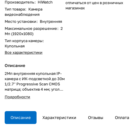
Производитель
:
HiWatch
отличаться от цен в розничных
магазинах
Тип товара
:
Камера
видеонаблюдения
Место установки
:
Внутренняя
Максимальное разрешение
:
2
Мп (1920x1080)
Тип корпуса камеры
:
Купольная
Все характеристики
Описание
2Мп внутренняя купольная IP-
камера с ИК-подсветкой до 30м
1/2.7'' Progressive Scan CMOS
матрица; объектив 4 мм; угол
обзора 114°; механический ИК-
Подробности
фильтр; 0.01Лк@F1.2;
H.265/H.265+/H.264/H.264+/MJ
PEG, ROI, WDR (120дБ); 3D DNR;
BLC; коридорный режим, Smart
Описание
Характеристики
Отзывы
Оплата
ИК; обнаружение движения,
вторжения в область и