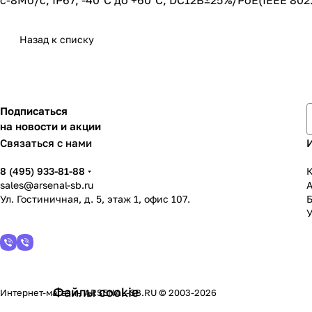
с-8Мб/с; IP67; -40°C до +60°C; DC12В±25%/PoE(IEEE 802.
Назад к списку
Подписаться
на новости и акции
Связаться с нами
8 (495) 933-81-88
К
sales@arsenal-sb.ru
Ул. Гостиничная, д. 5, этаж 1, офис 107.
У
Файлы cookie
Интернет-магазин ARSENAL-SB.RU © 2003-2026