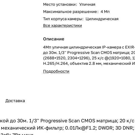
Место установки
:
Уличная
Максимальное разрешение
:
4 Мп
Тип корпуса камеры
:
Цилиндрическая
Все характеристики
Описание
4Мп уличная цилиндрическая IP-камера с EXIR
до 30м. 1/3'' Progressive Scan CMOS матрица; 2
(2688×1520, 2304×1296), 25 к/с @(1920×1080, 1
H.265/H.264, объектив 2.8 мм, механический 
0.01Лк@F1.2; DWDR; 3D DNR; BLC; Smart ИК; в
Подробности
32кб/с-8Мб/с; IP67; -40°C до +60°C; DC12В±25
802.3af); 7Вт макс.
Доставка
й до 30м. 1/3'' Progressive Scan CMOS матрица; 20 к/с
, механический ИК-фильтр; 0.01Лк@F1.2; DWDR; 3D DNR;