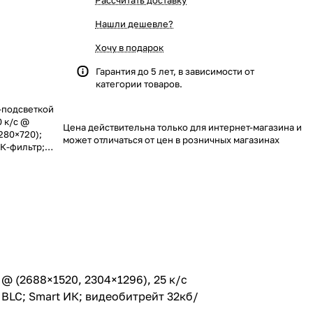
Рассчитать доставку
Нашли дешевле?
Хочу в подарок
Гарантия до 5 лет, в зависимости от
категории товаров.
-подсветкой
0 к/с @
Цена действительна только для интернет-магазина и
280×720);
может отличаться от цен в розничных магазинах
ИК-фильтр;
идеобитрейт
%/PoE(IEEE
 @ (2688×1520, 2304×1296), 25 к/с
 BLC; Smart ИК; видеобитрейт 32кб/