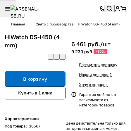
Главная
Снято с производства
HiWatch DS-I450 (4 mm)
HiWatch DS-I450 (4
6 461 руб./
шт
mm)
9 230 руб.
-30%
Рассчитать доставку
Нашли дешевле?
В корзину
Хочу в подарок
Купить в 1 клик
Гарантия до 5 лет, в
зависимости от
категории товаров.
Характеристики
Цена действительна только для
Код товара
:
30567
интернет-магазина и может