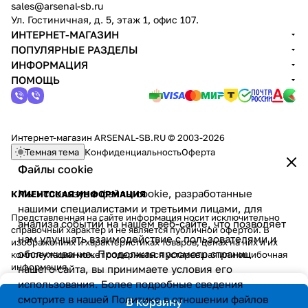
sales@arsenal-sb.ru
Ул. Гостиничная, д. 5, этаж 1, офис 107.
ИНТЕРНЕТ-МАГАЗИН
ПОПУЛЯРНЫЕ РАЗДЕЛЫ
ИНФОРМАЦИЯ
ПОМОЩЬ
Интернет-магазин ARSENAL-SB.RU © 2003-2026
Темная тема
Конфиденциальность
Оферта
Файлы cookie
Мы используем файлы cookie, разработанные
КЛИЕНТСКАЯ ИНФОРМАЦИЯ
нашими специалистами и третьими лицами, для
Представленная на сайте информация носит исключительно
анализа событий на нашем веб-сайте, что позволяет
справочный характер и не является публичной офертой. В
нам улучшать взаимодействие с пользователями и
изображениях и характеристиках товаров, ценах на них и их
обслуживание. Продолжая просмотр страниц
комплектации может содержаться устаревшая или ошибочная
информация.
нашего сайта, вы принимаете условия его
использования. Более подробные сведения
смотрите в нашей
Политике в отношении файлов
В корзину