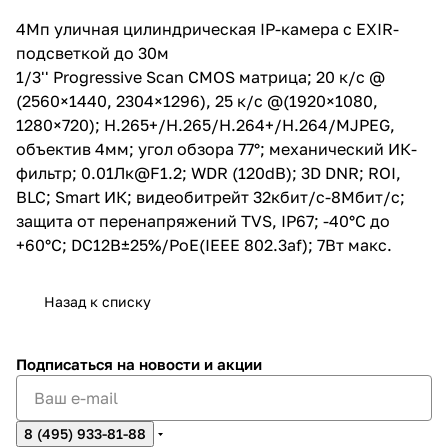
видеобитрейт 32кбит/с-8Мбит/
с; защита от перенапряжений
4Мп уличная цилиндрическая IP-камера с EXIR-
TVS, IP67; -40°C до +60°C;
подсветкой до 30м
DC12В±25%/PoE(IEEE 802.3af);
7Вт макс.
1/3'' Progressive Scan CMOS матрица; 20 к/с @
(2560×1440, 2304×1296), 25 к/с @(1920×1080,
1280×720); H.265+/H.265/H.264+/H.264/MJPEG,
объектив 4мм; угол обзора 77°; механический ИК-
фильтр; 0.01Лк@F1.2; WDR (120dB); 3D DNR; ROI,
BLC; Smart ИК; видеобитрейт 32кбит/с-8Мбит/с;
защита от перенапряжений TVS, IP67; -40°C до
+60°C; DC12В±25%/PoE(IEEE 802.3af); 7Вт макс.
Назад к списку
Подписаться
на новости и акции
8 (495) 933-81-88