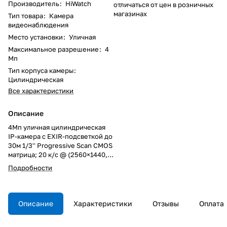
Производитель
:
HiWatch
отличаться от цен в розничных
магазинах
Тип товара
:
Камера
видеонаблюдения
Место установки
:
Уличная
Максимальное разрешение
:
4
Мп
Тип корпуса камеры
:
Цилиндрическая
Все характеристики
Описание
4Мп уличная цилиндрическая
IP-камера с EXIR-подсветкой до
30м 1/3'' Progressive Scan CMOS
матрица; 20 к/с @ (2560×1440,
2304×1296), 25 к/с
Подробности
@(1920×1080, 1280×720);
H.265+/H.265/H.264+/H.264/MJ
PEG, объектив 4мм; угол обзора
77°; механический ИК-фильтр;
Описание
Характеристики
Отзывы
Оплата
0.01Лк@F1.2; WDR (120dB); 3D
DNR; ROI, BLC; Smart ИК;