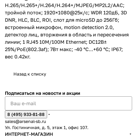
H.265/H.265+/H.264/H.264+/MJPEG/MP2L2/AAC;
тройной поток; 1920×1080@25к/с; WDR 120дБ, 3D
DNR, HLC, BLC, ROI, слот для microSD до 256Гб;
встроенный микрофон, motion detection 2.0,
детектор лиц, вторжения в область и пересечения
линии; 1 RJ45 10M/100M Ethernet; DC12В±
25%/PoE(802.3af); 7Вт макс; -40 °C...+60 °C; IP67;
вес 0.42кг.
Назад к списку
Подписаться
на новости и акции
8 (495) 933-81-88
sales@arsenal-sb.ru
Ул. Гостиничная, д. 5, этаж 1, офис 107.
ИНТЕРНЕТ-МАГАЗИН