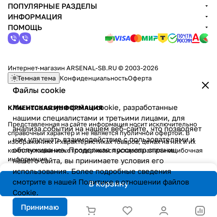
ПОПУЛЯРНЫЕ РАЗДЕЛЫ
ИНФОРМАЦИЯ
ПОМОЩЬ
Интернет-магазин ARSENAL-SB.RU © 2003-2026
Темная тема
Конфиденциальность
Оферта
Файлы cookie
Мы используем файлы cookie, разработанные
КЛИЕНТСКАЯ ИНФОРМАЦИЯ
нашими специалистами и третьими лицами, для
Представленная на сайте информация носит исключительно
анализа событий на нашем веб-сайте, что позволяет
справочный характер и не является публичной офертой. В
нам улучшать взаимодействие с пользователями и
изображениях и характеристиках товаров, ценах на них и их
обслуживание. Продолжая просмотр страниц
комплектации может содержаться устаревшая или ошибочная
информация.
нашего сайта, вы принимаете условия его
использования. Более подробные сведения
смотрите в нашей
Политике в отношении файлов
В корзину
Cookie
.
Принимаю