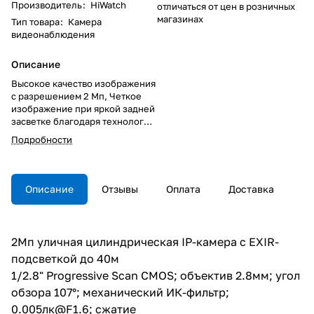
Производитель
:
HiWatch
отличаться от цен в розничных
магазинах
Тип товара
:
Камера
видеонаблюдения
Описание
Высокое качество изображения
с разрешением 2 Мп, Четкое
изображение при яркой задней
засветке благодаря технологии
120 дБ WDR, Технология
Подробности
эффективного сжатия H.265+,
Модели с литерой -U:
встроенный микрофон,
аудиосвязь в режиме реального
Описание
Отзывы
Оплата
Доставка
времени, Защита от влаги и
пыли: IP67, Встроенный слот
для microSD/SDHC/SDXC: есть,
до 256 ГБ
2Мп уличная цилиндрическая IP-камера с EXIR-
подсветкой до 40м
1/2.8" Progressive Scan CMOS; объектив 2.8мм; угол
обзора 107°; механический ИК-фильтр;
0.005лк@F1.6; сжатие