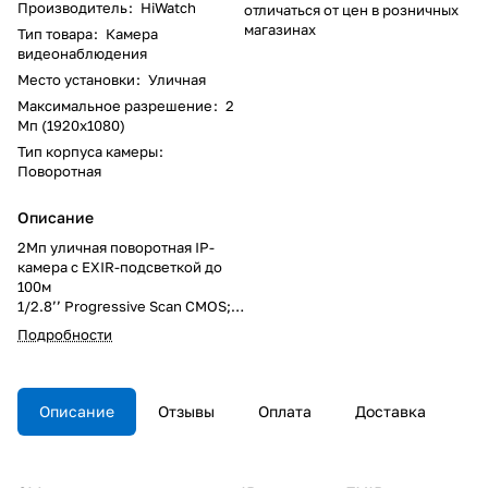
Производитель
:
HiWatch
отличаться от цен в розничных
магазинах
Тип товара
:
Камера
видеонаблюдения
Место установки
:
Уличная
Максимальное разрешение
:
2
Мп (1920x1080)
Тип корпуса камеры
:
Поворотная
Описание
2Мп уличная поворотная IP-
камера c EXIR-подсветкой до
100м
1/2.8’’ Progressive Scan CMOS;
объектив 4.7 - 94мм, 20x; угол
Подробности
обзора объектива 61.4° - 2.9°;
механический ИК-фильтр;
0.05лк@F1.6; сжатие
H.264/MJPEG; тройной поток;
Описание
Отзывы
Оплата
Доставка
1920х1080@25к/с; DWDR, 3D
DNR, BLC, ROI; Smart
видеоаналитика; вращение
360° при наклоне -20° - 30°,