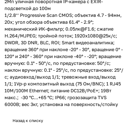
2Мп уличная поворотная IP-камера c EXIR-
вращение 0° - 120° и 240° - 360°
подсветкой до 100м
при наклоне -40° - -20°;
вращение вручную: 0.1° - 50°/с,
1/2.8’’ Progressive Scan CMOS; объектив 4.7 - 94мм,
по предустановке: 50°/с;
20x; угол обзора объектива 61.4° - 2.9°;
наклон вручную: 0.1° - 25°/с, по
механический ИК-фильтр; 0.05лк@F1.6; сжатие
предустановке: 25°/с;
аудиовход/выход 1/1;
H.264/MJPEG; тройной поток; 1920х1080@25к/с;
тревожные вход/выход 1/1; 1Vp-
DWDR, 3D DNR, BLC, ROI; Smart видеоаналитика;
p композитный выход (75
вращение 360° при наклоне -20° - 30°, вращение 0° -
Ом/BNC); 1 RJ45 10M/100M
Ethernet; питание DC12В/PoE+;
120° и 240° - 360° при наклоне -40° - -20°; вращение
19Вт макс.; -30 °C...+65 °C; IP66;
вручную: 0.1° - 50°/с, по предустановке: 50°/с;
грозозащита TVS 6000B; вес
наклон вручную: 0.1° - 25°/с, по предустановке: 25°/
3кг, установка на поверхность/
стойку
с; аудиовход/выход 1/1; тревожные вход/выход
1/1; 1Vp-p композитный выход (75 Ом/BNC); 1 RJ45
10M/100M Ethernet; питание DC12В/PoE+; 19Вт
макс.; -30 °C...+65 °C; IP66; грозозащита TVS
6000B; вес 3кг, установка на поверхность/стойку
Назад к списку