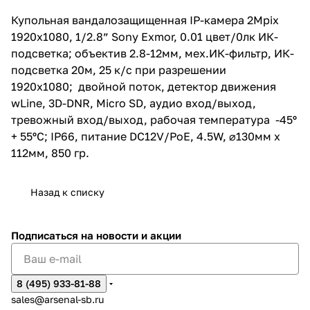
рабочая температура -45º +
55ºС; IP66, питание DC12V/PoE,
Купольная вандалозащищенная IP-камера 2Mpix
4.5W, ⌀130мм х 112мм, 850 гр.
1920x1080, 1/2.8” Sony Exmor, 0.01 цвет/0лк ИК-
подсветка; объектив 2.8-12мм, мех.ИК-фильтр, ИК-
подсветка 20м, 25 к/с при разрешении
1920х1080; двойной поток, детектор движения
wLine, 3D-DNR, Micro SD, аудио вход/выход,
тревожный вход/выход, рабочая температура -45º
+ 55ºС; IP66, питание DC12V/PoE, 4.5W, ⌀130мм х
112мм, 850 гр.
Назад к списку
Подписаться
на новости и акции
8 (495) 933-81-88
sales@arsenal-sb.ru