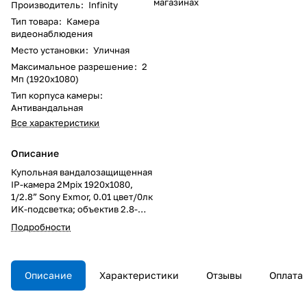
магазинах
Производитель
:
Infinity
Тип товара
:
Камера
видеонаблюдения
Место установки
:
Уличная
Максимальное разрешение
:
2
Мп (1920x1080)
Тип корпуса камеры
:
Антивандальная
Все характеристики
Описание
Купольная вандалозащищенная
IP-камера 2Mpix 1920x1080,
1/2.8” Sony Exmor, 0.01 цвет/0лк
ИК-подсветка; объектив 2.8-
12мм, мех.ИК-фильтр, ИК-
Подробности
подсветка 20м, 25 к/с при
разрешении 1920х1080;
двойной поток, детектор
движения wLine, 3D-DNR, Micro
Описание
Характеристики
Отзывы
Оплата
SD, аудио вход/выход,
тревожный вход/выход,