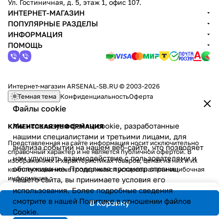
Ул. Гостиничная, д. 5, этаж 1, офис 107.
ИНТЕРНЕТ-МАГАЗИН
ПОПУЛЯРНЫЕ РАЗДЕЛЫ
ИНФОРМАЦИЯ
ПОМОЩЬ
Интернет-магазин ARSENAL-SB.RU © 2003-2026
Темная тема
Конфиденциальность
Оферта
Файлы cookie
Мы используем файлы cookie, разработанные
КЛИЕНТСКАЯ ИНФОРМАЦИЯ
нашими специалистами и третьими лицами, для
Представленная на сайте информация носит исключительно
анализа событий на нашем веб-сайте, что позволяет
справочный характер и не является публичной офертой. В
нам улучшать взаимодействие с пользователями и
изображениях и характеристиках товаров, ценах на них и их
обслуживание. Продолжая просмотр страниц
комплектации может содержаться устаревшая или ошибочная
информация.
нашего сайта, вы принимаете условия его
использования. Более подробные сведения
смотрите в нашей
Политике в отношении файлов
В корзину
Cookie
.