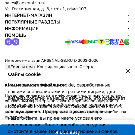
sales@arsenal-sb.ru
Ул. Гостиничная, д. 5, этаж 1, офис 107.
ИНТЕРНЕТ-МАГАЗИН
ПОПУЛЯРНЫЕ РАЗДЕЛЫ
ИНФОРМАЦИЯ
ПОМОЩЬ
Интернет-магазин ARSENAL-SB.RU © 2003-2026
Темная тема
Конфиденциальность
Оферта
Файлы cookie
Мы используем файлы cookie, разработанные
КЛИЕНТСКАЯ ИНФОРМАЦИЯ
нашими специалистами и третьими лицами, для
Представленная на сайте информация носит исключительно
анализа событий на нашем веб-сайте, что позволяет
справочный характер и не является публичной офертой. В
нам улучшать взаимодействие с пользователями и
изображениях и характеристиках товаров, ценах на них и их
обслуживание. Продолжая просмотр страниц
комплектации может содержаться устаревшая или ошибочная
информация.
нашего сайта, вы принимаете условия его
использования. Более подробные сведения
смотрите в нашей
Политике в отношении файлов
В корзину