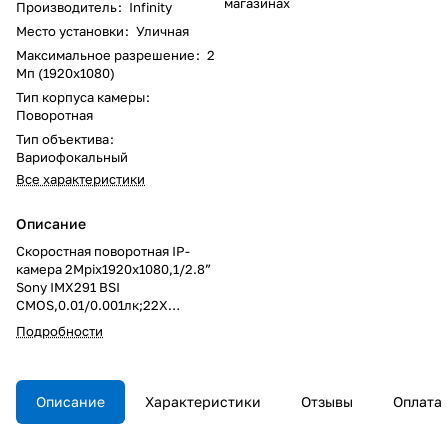
магазинах
Производитель
:
Infinity
Место установки
:
Уличная
Максимальное разрешение
:
2
Мп (1920x1080)
Тип корпуса камеры
:
Поворотная
Тип объектива
:
Вариофокальный
Все характеристики
Описание
Скоростная поворотная IP-
камера 2Mpix1920x1080,1/2.8”
Sony IMX291 BSI
CMOS,0.01/0.001лк;22X
оптическое увеличение(4,7 –
Подробности
103 мм, автофокусировка),
мех.ИК-фильтр, 25 к/с при
разрешении 1920х1080;
двойной поток,детектор
Описание
Характеристики
Отзывы
Оплата
движения wLine, 3D-DNR, Micro
SD, аудио вход/выход,