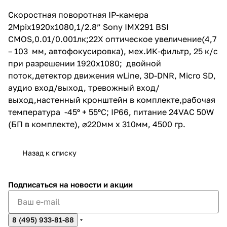
тревожный вход/
выход,настенный кронштейн в
Скоростная поворотная IP-камера
комплекте,рабочая
2Mpix1920x1080,1/2.8” Sony IMX291 BSI
температура -45º + 55ºС; IP66,
питание 24VAC 50W (БП в
CMOS,0.01/0.001лк;22X оптическое увеличение(4,7
комплекте), ⌀220мм х 310мм,
– 103 мм, автофокусировка), мех.ИК-фильтр, 25 к/с
4500 гр.
при разрешении 1920х1080; двойной
поток,детектор движения wLine, 3D-DNR, Micro SD,
аудио вход/выход, тревожный вход/
выход,настенный кронштейн в комплекте,рабочая
температура -45º + 55ºС; IP66, питание 24VAC 50W
(БП в комплекте), ⌀220мм х 310мм, 4500 гр.
Назад к списку
Подписаться
на новости и акции
8 (495) 933-81-88