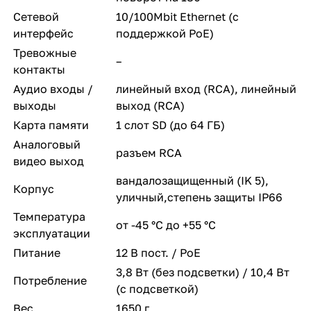
Сетевой
10/100Mbit Ethernet (с
интерфейс
поддержкой PoE)
Тревожные
–
контакты
Аудио входы /
линейный вход (RCA), линейный
выходы
выход (RCA)
Карта памяти
1 слот SD (до 64 ГБ)
Аналоговый
разъем RCA
видео выход
вандалозащищенный (IK 5),
Корпус
уличный,степень защиты IP66
Температура
от -45 °С до +55 °С
эксплуатации
Питание
12 В пост. / PoE
3,8 Вт (без подсветки) / 10,4 Вт
Потребление
(с подсветкой)
Вес
1650 г