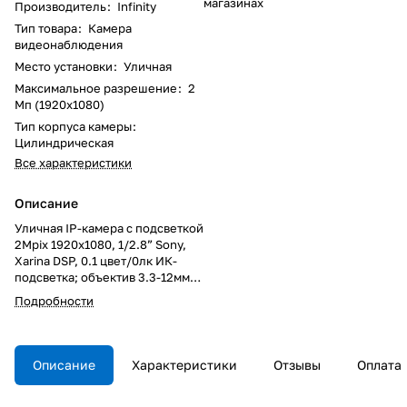
магазинах
Производитель
:
Infinity
Тип товара
:
Камера
видеонаблюдения
Место установки
:
Уличная
Максимальное разрешение
:
2
Мп (1920x1080)
Тип корпуса камеры
:
Цилиндрическая
Все характеристики
Описание
Уличная IP-камера с подсветкой
2Mpix 1920x1080, 1/2.8” Sony,
Xarina DSP, 0.1 цвет/0лк ИК-
подсветка; объектив 3.3-12мм,
мех.ИК-фильтр, ИК-подсветка
Подробности
27м, 60 к/с при разрешении
1920х1080; тройной поток,
детектор движения wLine,
ультраширокий динамический
Описание
Характеристики
Отзывы
Оплата
диапазон WDR 108dB, 3D-DNR,
Micro SD, аудио вход/выход,