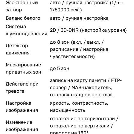
Электронный
авто / ручная настройка (1/5 –
затвор
1/50000 сек.)
Баланс белого
авто / ручная настройка
Система
2D / 3D-DNR (настройка уровня)
шумоподавления
до 8 зон (вкл. / выкл. /
Детектор
расписание / настройка
движения
чувствительности)
Маскирование
до 5 зон
приватных зон
запись на карту памяти / FTP-
Действие при
сервер / NAS-накопитель,
тревоге
отправка кадров по e-mail
Настройка
яркость, контрастность,
изображения
насыщенность
отражение по горизонтали /
Изменение
отражение по вертикали /
изображения
поворот на 180°