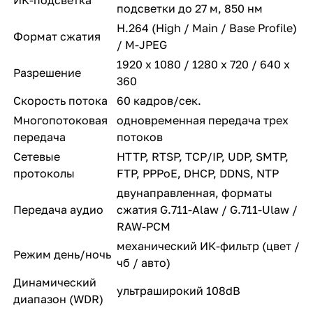
подсветки до 27 м, 850 нм
H.264 (High / Main / Base Profile)
Формат сжатия
/ M-JPEG
1920 х 1080 / 1280 x 720 / 640 x
Разрешение
360
Скорость потока
60 кадров/сек.
Многопотоковая
одновременная передача трех
передача
потоков
Сетевые
HTTP, RTSP, TCP/IP, UDP, SMTP,
протоколы
FTP, PPPoE, DHCP, DDNS, NTP
двунаправленная, форматы
Передача аудио
сжатия G.711-Alaw / G.711-Ulaw /
RAW-PCM
механический ИК-фильтр (цвет /
Режим день/ночь
чб / авто)
Динамический
ультраширокий 108dB
диапазон (WDR)