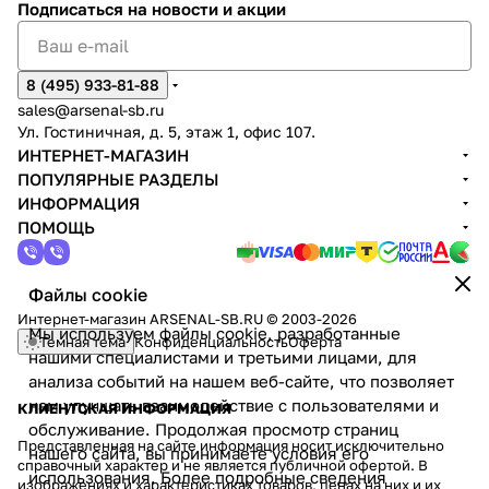
Подписаться
на новости и акции
8 (495) 933-81-88
sales@arsenal-sb.ru
Ул. Гостиничная, д. 5, этаж 1, офис 107.
ИНТЕРНЕТ-МАГАЗИН
ПОПУЛЯРНЫЕ РАЗДЕЛЫ
ИНФОРМАЦИЯ
ПОМОЩЬ
Файлы cookie
Интернет-магазин ARSENAL-SB.RU © 2003-2026
Мы используем файлы cookie, разработанные
Темная тема
Конфиденциальность
Оферта
нашими специалистами и третьими лицами, для
анализа событий на нашем веб-сайте, что позволяет
нам улучшать взаимодействие с пользователями и
КЛИЕНТСКАЯ ИНФОРМАЦИЯ
обслуживание. Продолжая просмотр страниц
Представленная на сайте информация носит исключительно
нашего сайта, вы принимаете условия его
справочный характер и не является публичной офертой. В
использования. Более подробные сведения
изображениях и характеристиках товаров, ценах на них и их