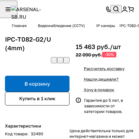
Главная
Видеонаблюдение (CCTV)
IP камеры
IPC-T082-
IPC-T082-G2/U
15 463 руб./
шт
(4mm)
22 090 руб.
-30%
Рассчитать доставку
Нашли дешевле?
В корзину
Хочу в подарок
Купить в 1 клик
Гарантия до 5 лет, в
зависимости от
категории товаров.
Характеристики
Цена действительна только для
Код товара
:
32490
интернет-магазина и может