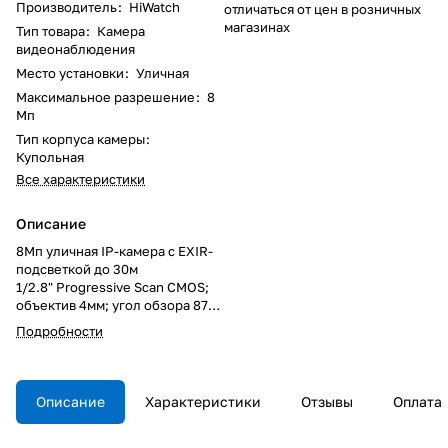
Производитель
:
HiWatch
отличаться от цен в розничных
магазинах
Тип товара
:
Камера
видеонаблюдения
Место установки
:
Уличная
Максимальное разрешение
:
8
Мп
Тип корпуса камеры
:
Купольная
Все характеристики
Описание
8Мп уличная IP-камера с EXIR-
подсветкой до 30м
1/2.8" Progressive Scan CMOS;
объектив 4мм; угол обзора 87°;
механический ИК-фильтр;
Подробности
0.005лк@F1.6; сжатие
H.265/H.265+/H.264/H.264+/MJ
PEG; тройной поток;
3840x2160@20к/с,
Описание
Характеристики
Отзывы
Оплата
3200×1800@25к/с; WDR 120дБ,
3D DNR, BLC, ROI; motion