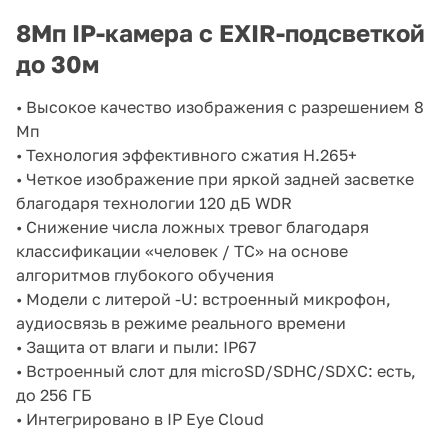
detection 2.0, детектор лиц,
вторжения в область и
8Мп IP-камера с EXIR-подсветкой
пересечения линии; слот для
microSD до 256Гб; встроенный
до 30м
микрофон; 1 RJ45 10M/100M
Ethernet; DC12В±
• Высокое качество изображения с разрешением 8
25%/PoE(802.3af); 7.5Вт макс;
-40 °C...+60 °C; IP67; вес 0.89кг.
Мп
• Технология эффективного сжатия H.265+
• Четкое изображение при яркой задней засветке
благодаря технологии 120 дБ WDR
• Снижение числа ложных тревог благодаря
классификации «человек / ТС» на основе
алгоритмов глубокого обучения
• Модели с литерой -U: встроенный микрофон,
аудиосвязь в режиме реального времени
• Защита от влаги и пыли: IP67
• Встроенный слот для microSD/SDHC/SDXC: есть,
до 256 ГБ
• Интегрировано в IP Eye Cloud