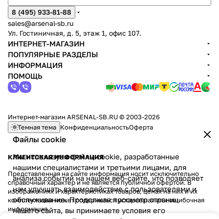
8 (495) 933-81-88
sales@arsenal-sb.ru
Ул. Гостиничная, д. 5, этаж 1, офис 107.
ИНТЕРНЕТ-МАГАЗИН
ПОПУЛЯРНЫЕ РАЗДЕЛЫ
ИНФОРМАЦИЯ
ПОМОЩЬ
Интернет-магазин ARSENAL-SB.RU © 2003-2026
Темная тема
Конфиденциальность
Оферта
Файлы cookie
Мы используем файлы cookie, разработанные
КЛИЕНТСКАЯ ИНФОРМАЦИЯ
нашими специалистами и третьими лицами, для
Представленная на сайте информация носит исключительно
анализа событий на нашем веб-сайте, что позволяет
справочный характер и не является публичной офертой. В
нам улучшать взаимодействие с пользователями и
изображениях и характеристиках товаров, ценах на них и их
обслуживание. Продолжая просмотр страниц
комплектации может содержаться устаревшая или ошибочная
информация.
нашего сайта, вы принимаете условия его