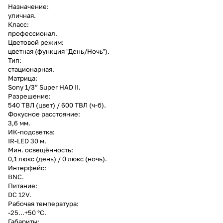
Назначение:
уличная.
Класс:
профессионал.
Цветовой режим:
цветная (функция "День/Ночь").
Тип:
стационарная.
Матрица:
Sony 1/3” Super HAD II.
Разрешение:
540 ТВЛ (цвет) / 600 ТВЛ (ч-б).
Фокусное расстояние:
3,6 мм.
ИК-подсветка:
IR-LED 30 м.
Мин. освещённость:
0,1 люкс (день) / 0 люкс (ночь).
Интерфейс:
BNC.
Питание:
DC 12V.
Рабочая температура:
-25...+50 °С.
Габариты: