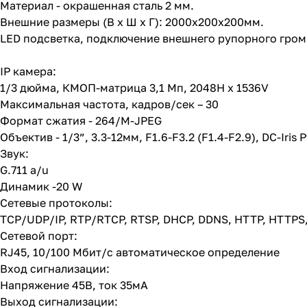
Материал - окрашенная сталь 2 мм.
Внешние размеры (В х Ш х Г): 2000х200х200мм.
LED подсветка, подключение внешнего рупорного гром
IP камера:
1/3 дюйма, КМОП-матрица 3,1 Мп, 2048H x 1536V
Максимальная частота, кадров/сек – 30
Формат сжатия - 264/M-JPEG
Объектив - 1/3”, 3.3-12мм, F1.6-F3.2 (F1.4-F2.9), DC-Iris Р
Звук:
G.711 a/u
Динамик -20 W
Сетевые протоколы:
TCP/UDP/IP, RTP/RTCP, RTSP, DHCP, DDNS, HTTP, HTTPS, 
Сетевой порт:
RJ45, 10/100 Мбит/с автоматическое определение
Вход сигнализации:
Напряжение 45В, ток 35мА
Выход сигнализации: